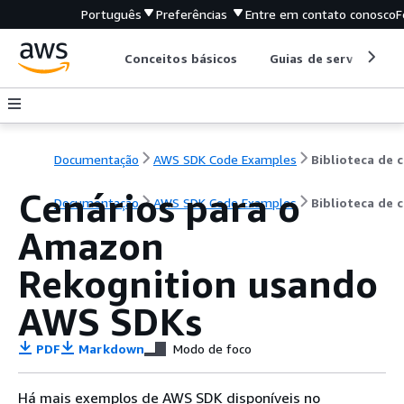
Português
Preferências
Entre em contato conosco
F
Conceitos básicos
Guias de serviço
Documentação
AWS SDK Code Examples
B
Cenários para o
Documentação
AWS SDK Code Examples
Biblioteca de 
Amazon
Rekognition usando
AWS SDKs
PDF
Markdown
Modo de foco
Há mais exemplos de AWS SDK disponíveis no