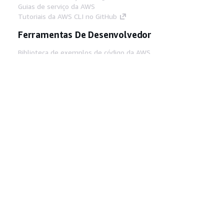
Guias de serviço da AWS
Tutoriais da AWS CLI no GitHub
Ferramentas De Desenvolvedor
Biblioteca de exemplos de código da AWS
AWS CLI
Centro de Builders AWS
Blog de ferramentas para desenvolvedores da
AWS
Links Úteis
Baixar servidor MCP de documentos da AWS
Faça login no Console da AWS
AWS re:Post
Privacidade
Termos do site
Preferências de
cookies
© 2026, Amazon Web Services, Inc. ou
suas afiliadas. Todos os direitos reservados.
Português