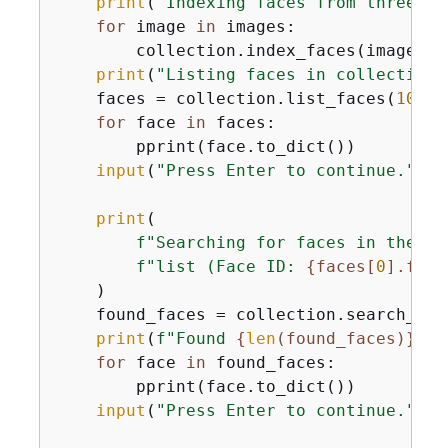
print
(
"Indexing faces from three im
for
 image 
in
 images:

        collection.index_faces(image, 
1
print
(
"Listing faces in collection:
    faces = collection.list_faces(
10
)

for
 face 
in
 faces:

        pprint(face.to_dict())

input
(
"Press Enter to continue."
)

print
(

f"Searching for faces in the co
f"list (Face ID: 
{
faces[
0
].face
    )

    found_faces = collection.search_fac
print
(
f"Found 
{
len
(found_faces)}
 ma
for
 face 
in
 found_faces:

        pprint(face.to_dict())

input
(
"Press Enter to continue."
)
