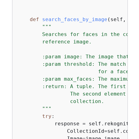
def
search_faces_by_image
(
self, ima
"""

        Searches for faces in the colle
        reference image.

        :param image: The image that co
        :param threshold: The match con
                          for a face to
        :param max_faces: The maximum n
        :return: A tuple. The first ele
                 The second element is 
                 collection.

        """
try
:

            response = self.rekognition
                CollectionId=self.collec
                Image=image.image,
