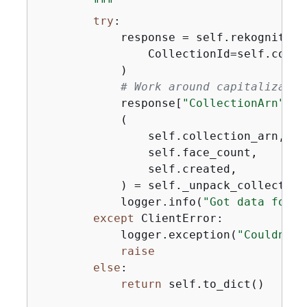
        """
try
:

            response = self.rekognition
                CollectionId=self.collec
            )

# Work around capitalizatio
            response[
"CollectionArn"
] =
            (

                self.collection_arn,

                self.face_count,

                self.created,

            ) = self._unpack_collection(
            logger.info(
"Got data for c
except
 ClientError:

            logger.exception(
"Couldn't 
raise
else
:

return
 self.to_dict()
