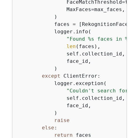
                FaceMatchThreshold=thres
                MaxFaces=max_faces,

            )

            faces = [RekognitionFace(fa
            logger.info(

"Found %s faces in %s t
len
(faces),

                self.collection_id,

                face_id,

            )

except
 ClientError:

            logger.exception(

"Couldn't search for fa
                self.collection_id,

                face_id,

            )

raise
else
:

return
 faces
