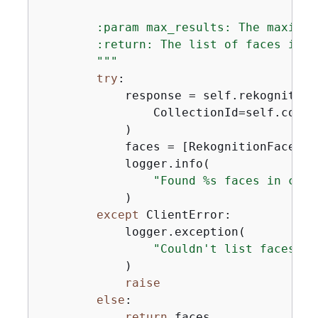
        :param max_results: The maximum
        :return: The list of faces in t
        """
try
:

            response = self.rekognition
                CollectionId=self.colle
            )

            faces = [RekognitionFace(fa
            logger.info(

"Found %s faces in coll
            )

except
 ClientError:

            logger.exception(

"Couldn't list faces in
            )

raise
else
:

return
 faces
