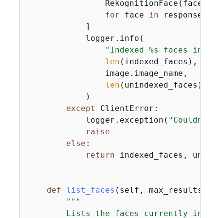
                RekognitionFace(face[
"F
for
 face 
in
 response[
"U
            ]

            logger.info(

"Indexed %s faces in %s
len
(indexed_faces),

                image.image_name,

len
(unindexed_faces),

            )

except
 ClientError:

            logger.exception(
"Couldn't 
raise
else
:

return
 indexed_faces, unind
def
list_faces
(
self, max_results
):
"""

        Lists the faces currently index