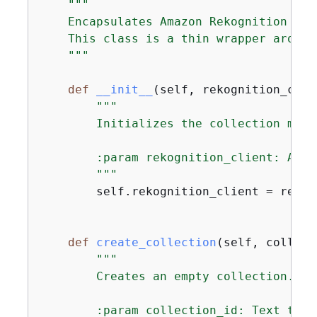
"""

    Encapsulates Amazon Rekognition col
    This class is a thin wrapper around
    """
def
__init__
(
self, rekognition_clie
"""

        Initializes the collection manag
        :param rekognition_client: A Bo
        """
        self.rekognition_client = rekog
def
create_collection
(
self, collect
"""

        Creates an empty collection.

        :param collection_id: Text that