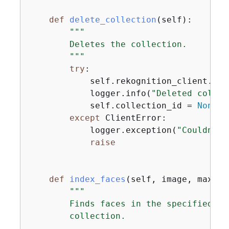
def
delete_collection
(
self
):
"""

        Deletes the collection.

        """
try
:

            self.rekognition_client.del
            logger.info(
"Deleted collec
            self.collection_id = 
None
except
 ClientError:

            logger.exception(
"Couldn't 
raise
def
index_faces
(
self, image, max_fa
"""

        Finds faces in the specified im
        collection.
