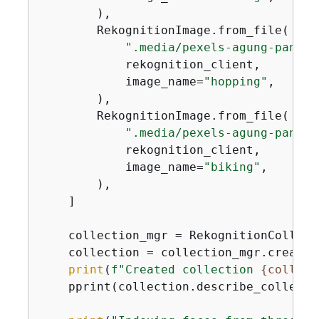
        ),

        RekognitionImage.from_file(

".media/pexels-agung-pandit
            rekognition_client,

            image_name=
"hopping"
,

        ),

        RekognitionImage.from_file(

".media/pexels-agung-pandit
            rekognition_client,

            image_name=
"biking"
,

        ),

    ]

    collection_mgr = RekognitionCollect
    collection = collection_mgr.create_
print
(
f"Created collection 
{
collect
    pprint(collection.describe_collectio