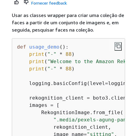
Fornecer feedback
Usar as classes wrapper para criar uma coleção de
faces a partir de um conjunto de imagens e, em
seguida, pesquisar faces na coleção.
def
usage_demo
():
print
(
"-"
 * 
88
)

print
(
"Welcome to the Amazon Rekogn
print
(
"-"
 * 
88
)

    logging.basicConfig(level=logging.I
    rekognition_client = boto3.client(
"
    images = [

        RekognitionImage.from_file(

".media/pexels-agung-pandit
            rekognition_client,

            image_name=
"sitting"
,
