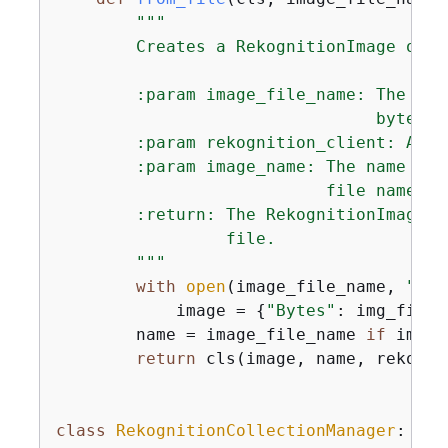
"""

        Creates a RekognitionImage obje
        :param image_file_name: The fil
                                bytes ar
        :param rekognition_client: A Bo
        :param image_name: The name of 
                           file name is
        :return: The RekognitionImage o
                 file.

        """
with
open
(image_file_name, 
"rb"
            image = 
{
"Bytes"
: img_file.
        name = image_file_name 
if
 image
return
 cls(image, name, rekogni
class
RekognitionCollectionManager
: