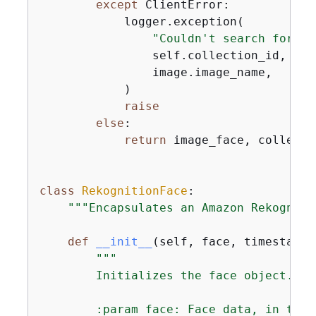
except
 ClientError:

            logger.exception(

"Couldn't search for fa
                self.collection_id,

                image.image_name,

            )

raise
else
:

return
 image_face, collecti
class
RekognitionFace
:
"""Encapsulates an Amazon Rekogniti
def
__init__
(
self, face, timestamp=
"""

        Initializes the face object.

        :param face: Face data, in the 