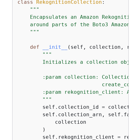
class
RekognitionCollection
:
"""

    Encapsulates an Amazon Rekognition 
    around parts of the Boto3 Amazon Re
    """
def
__init__
(
self, collection, reko
"""

        Initializes a collection object.
        :param collection: Collection d
                           create_collec
        :param rekognition_client: A Bo
        """
        self.collection_id = collection
        self.collection_arn, self.face_
            collection

        )

        self.rekognition_client = rekog