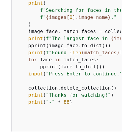
print
(

f"Searching for faces in the co
f"
{
images[
0
].image_name}
."
    )

    image_face, match_faces = collectio
print
(
f"The largest face in 
{
images
    pprint(image_face.to_dict())

print
(
f"Found 
{
len
(match_faces)}
 ma
for
 face 
in
 match_faces:

        pprint(face.to_dict())

input
(
"Press Enter to continue."
)

    collection.delete_collection()

print
(
"Thanks for watching!"
)

print
(
"-"
 * 
88
)
