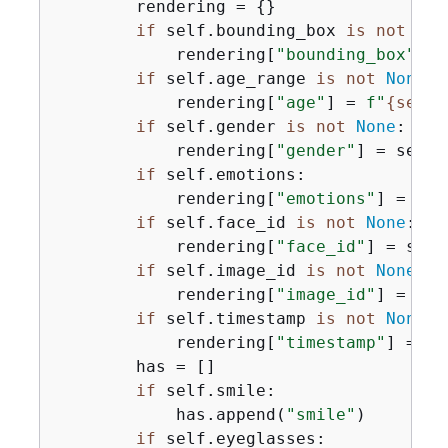
        rendering = 
{
}

if
 self.bounding_box 
is
not
Non
            rendering[
"bounding_box"
] =
if
 self.age_range 
is
not
None
:

            rendering[
"age"
] = 
f"
{
self.
if
 self.gender 
is
not
None
:

            rendering[
"gender"
] = self.
if
 self.emotions:

            rendering[
"emotions"
] = sel
if
 self.face_id 
is
not
None
:

            rendering[
"face_id"
] = self
if
 self.image_id 
is
not
None
:

            rendering[
"image_id"
] = sel
if
 self.timestamp 
is
not
None
:

            rendering[
"timestamp"
] = se
        has = []

if
 self.smile:

            has.append(
"smile"
)

if
 self.eyeglasses:
