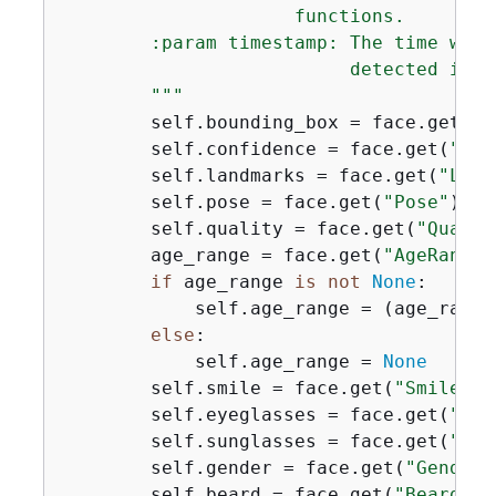
                     functions.

        :param timestamp: The time when
                          detected in a 
        """
        self.bounding_box = face.get(
"B
        self.confidence = face.get(
"Con
        self.landmarks = face.get(
"Land
        self.pose = face.get(
"Pose"
)

        self.quality = face.get(
"Qualit
        age_range = face.get(
"AgeRange"
if
 age_range 
is
not
None
:

            self.age_range = (age_range
else
:

            self.age_range = 
None
        self.smile = face.get(
"Smile"
, 
        self.eyeglasses = face.get(
"Eye
        self.sunglasses = face.get(
"Sun
        self.gender = face.get(
"Gender"
        self.beard = face.get(
"Beard"
, 