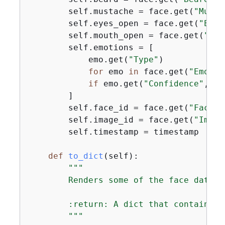
        self.mustache = face.get(
"Musta
        self.eyes_open = face.get(
"Eyes
        self.mouth_open = face.get(
"Mou
        self.emotions = [

            emo.get(
"Type"
)

for
 emo 
in
 face.get(
"Emotio
if
 emo.get(
"Confidence"
, 
0
)
        ]

        self.face_id = face.get(
"FaceId
        self.image_id = face.get(
"Image
        self.timestamp = timestamp

def
to_dict
(
self
):
"""

        Renders some of the face data to
        :return: A dict that contains t
        """