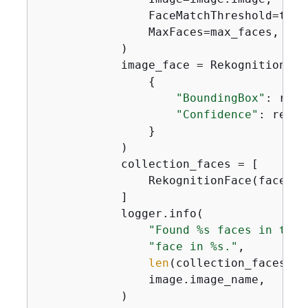
                FaceMatchThreshold=thres
                MaxFaces=max_faces,

            )

            image_face = RekognitionFace
{
"BoundingBox"
: resp
"Confidence"
: respo
                }

            )

            collection_faces = [

                RekognitionFace(face[
"F
            ]

            logger.info(

"Found %s faces in the 
"face in %s."
,

len
(collection_faces),

                image.image_name,

            )
