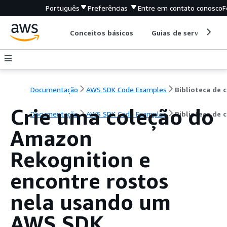
Português
Preferências
Entre em contato conosco
F
Conceitos básicos
Guias de serviço
Documentação
AWS SDK Code Examples
B
Crie uma coleção do
Documentação
AWS SDK Code Examples
Biblioteca de 
Amazon
Rekognition e
encontre rostos
nela usando um
AWS SDK