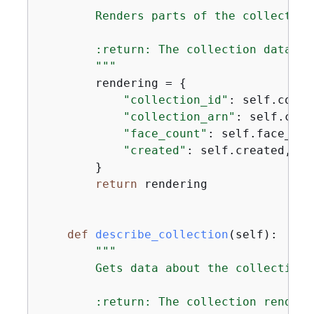
        Renders parts of the collection
        :return: The collection data as 
        """
        rendering = 
{
"collection_id"
: self.colle
"collection_arn"
: self.coll
"face_count"
: self.face_coun
"created"
: self.created,

        }

return
 rendering

def
describe_collection
(
self
):
"""

        Gets data about the collection 
        :return: The collection rendere