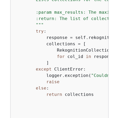
        :param max_results: The maximum
        :return: The list of collection
        """
try
:

            response = self.rekognition
            collections = [

                RekognitionCollection(
{
for
 col_id 
in
 response[
            ]

except
 ClientError:

            logger.exception(
"Couldn't 
raise
else
:

return
 collections
