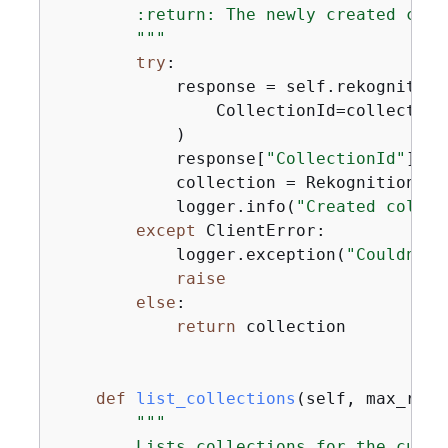
        :return: The newly created colle
        """
try
:

            response = self.rekognition
                CollectionId=collection_
            )

            response[
"CollectionId"
] = 
            collection = RekognitionCol
            logger.info(
"Created collec
except
 ClientError:

            logger.exception(
"Couldn't 
raise
else
:

return
 collection

def
list_collections
(
self, max_resu
"""

        Lists collections for the curren