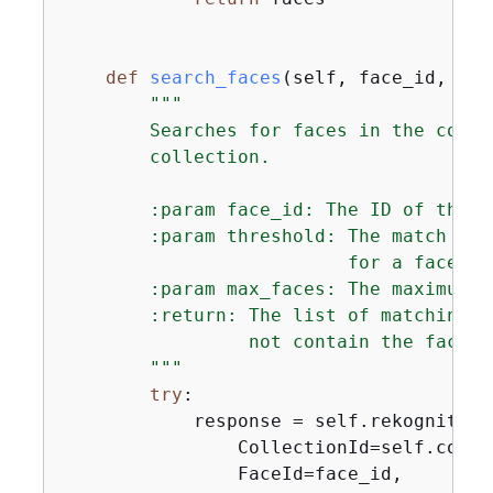
def
search_faces
(
self, face_id, thr
"""

        Searches for faces in the colle
        collection.

        :param face_id: The ID of the f
        :param threshold: The match con
                          for a face to
        :param max_faces: The maximum n
        :return: The list of matching f
                 not contain the face s
        """
try
:

            response = self.rekognition
                CollectionId=self.collec
                FaceId=face_id,
