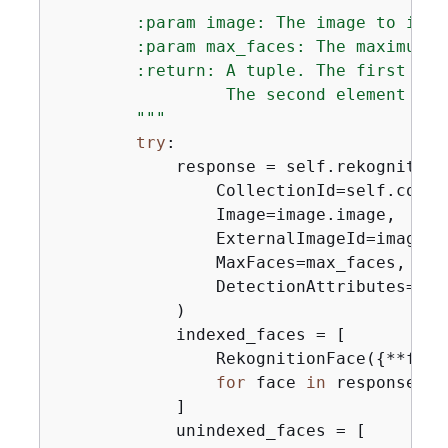
        :param image: The image to index
        :param max_faces: The maximum n
        :return: A tuple. The first ele
                 The second element is 
        """
try
:

            response = self.rekognition
                CollectionId=self.collec
                Image=image.image,

                ExternalImageId=image.im
                MaxFaces=max_faces,

                DetectionAttributes=[
"A
            )

            indexed_faces = [

                RekognitionFace(
{
**face
for
 face 
in
 response[
"F
            ]

            unindexed_faces = [
