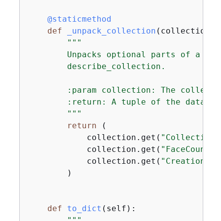
    @staticmethod
def
_unpack_collection
(
collection
):
"""

        Unpacks optional parts of a col
        describe_collection.

        :param collection: The collectio
        :return: A tuple of the data in
        """
return
 (

            collection.get(
"CollectionA
            collection.get(
"FaceCount"
,
            collection.get(
"CreationTim
        )

def
to_dict
(
self
):
"""
