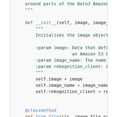
    around parts of the Boto3 Amazon Re
    """
def
__init__
(
self, image, image_nam
"""

        Initializes the image object.

        :param image: Data that defines
                      an Amazon S3 buck
        :param image_name: The name of t
        :param rekognition_client: A Bo
        """
        self.image = image

        self.image_name = image_name

        self.rekognition_client = rekog
    @classmethod
def
from_file
(
cls, image_file_name,