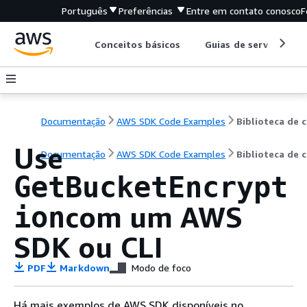
Português
Preferências
Entre em contato conosco
F
Conceitos básicos
Guias de serviço
Documentação
AWS SDK Code Examples
B
Use
Documentação
AWS SDK Code Examples
Biblioteca de 
GetBucketEncrypt
com um AWS
ion
SDK ou CLI
PDF
Markdown
Modo de foco
Há mais exemplos de AWS SDK disponíveis no