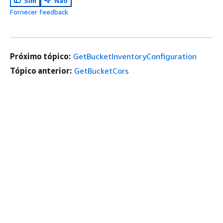
Sim
Não
Fornecer feedback
Próximo tópico:
GetBucketInventoryConfiguration
Tópico anterior:
GetBucketCors