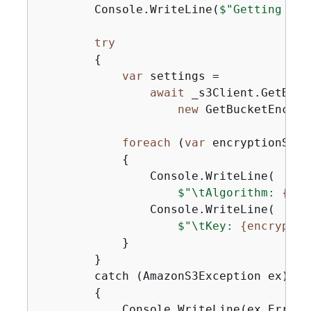
        Console.WriteLine(
$"Getting enc
try
{
var
 settings =

await
 _s3Client.GetBuck
new
 GetBucketEncryp
foreach
 (
var
 encryptionSett
{
                Console.WriteLine(

$"\tAlgorithm: 
{
enc
                Console.WriteLine(

$"\tKey: 
{
encryptio
            }

        }

        catch (AmazonS3Exception ex)

{
            Console.WriteLine(ex.ErrorC