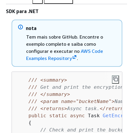
SDK para .NET
nota
Tem mais sobre GitHub. Encontre o
exemplo completo e saiba como
configurar e executar no
AWS Code
Examples Repository
.
///
<summary>
///
 Get and print the encryption se
///
</summary>
///
<param name="bucketName">
Name o
///
<returns>
Async task.
</returns>
public
static
async
 Task 
GetEncrypt
{
// Check and print the bucket e