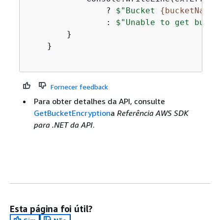
                ? 
$"Bucket 
{
bucketName}
                : 
$"Unable to get bucke
        }

    }

Fornecer feedback
Para obter detalhes da API, consulte
GetBucketEncryption
a
Referência AWS SDK
para .NET da API
.
Esta página foi útil?