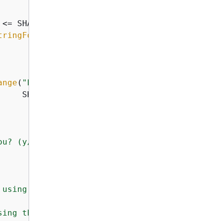
 <= SHA256; ++hashMethod) 
{
tringForHashMethod
(hashMethod)

ange
(
"Enter an index: "
, DEFAULT,

    SHA256);

ou? (y/n) "
);

 using PutObject."
sing the "