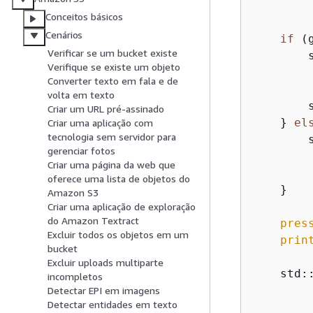
        
Conceitos básicos
         
Cenários
if
 (
Verificar se um bucket existe
        s
Verifique se existe um objeto
        
Converter texto em fala e de
         
volta em texto
        
Criar um URL pré-assinado
    } 
el
Criar uma aplicação com
tecnologia sem servidor para
        s
gerenciar fotos
        
Criar uma página da web que
         
oferece uma lista de objetos do
    }

Amazon S3
Criar uma aplicação de exploração
do Amazon Textract
pres
Excluir todos os objetos em um
prin
bucket
Excluir uploads multiparte
    std:
incompletos
        
Detectar EPI em imagens
Detectar entidades em texto
        