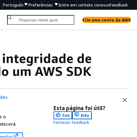
Português
Preferências
Entre em contato conosco
Feedback
Crie uma conta da AWS
 integridade de
ndo um AWS SDK
les
Esta página foi útil?
Sim
Não
e o
Fornecer feedback
alecerá.
mples