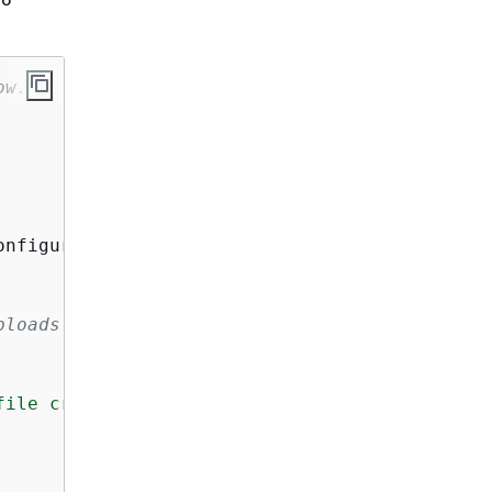
ow.
onfiguration) 
{
loads.

file creation failed."
 << std::endl;
