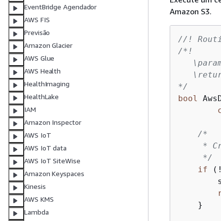
EventBridge Agendador
Amazon S3.
AWS FIS
Previsão
//! Rout
Amazon Glacier
/*!

AWS Glue
   \para
AWS Health
   \retu
HealthImaging
*/
HealthLake
bool
 Aws
IAM
Amazon Inspector
/*

AWS IoT
     * C
AWS IoT data
     */
AWS IoT SiteWise
if
 (
Amazon Keyspaces
        
Kinesis
AWS KMS
    }

Lambda