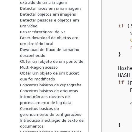
extraído de uma imagem
        
Detectar faces em uma imagem
        
Detectar objetos em imagens
Detectar pessoas e objetos em
if
 (
um vídeo
Baixar “diretórios” do S3
        
Fazer download de objetos em
um diretório local
Download de fluxo de tamanho
    }

desconhecido
Obter um objeto de um ponto de
Multi-Region acesso
    Hashe
Obter um objeto de um bucket
    HASH
que foi modificado
if
 (
Conceitos básicos de criptografia
        
Conceitos básicos de etiquetas
Introdução aos clusters de
processamento de big data
        
Conceitos básicos do
        
gerenciamento de configurações
         
Introdução à extração de texto de
    }

documentos
Conceitos básicos de arquivos de