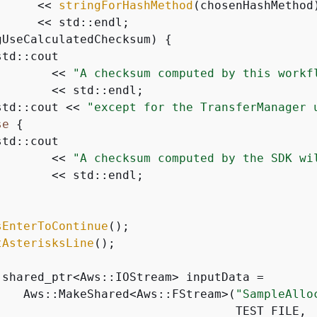
      << 
stringForHashMethod
(chosenHashMethod
     << std::endl;

gUseCalculatedChecksum) 
{
td::cout

        << 
"A checksum computed by this workf
       << std::endl;

std::cout << 
"except for the TransferManager 
se
{
td::cout

        << 
"A checksum computed by the SDK wi
       << std::endl;

sEnterToContinue
();

tAsterisksLine
();

:shared_ptr<Aws::IOStream> inputData =

    Aws::MakeShared<Aws::FStream>(
"SampleAllo
                                  TEST_FILE,
