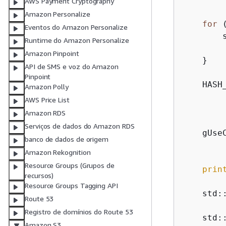
AWS Payment Cryptography
Amazon Personalize
for
 
Eventos do Amazon Personalize
        
Runtime do Amazon Personalize
         
Amazon Pinpoint
    }

API de SMS e voz do Amazon
Pinpoint
    HASH
Amazon Polly
        
AWS Price List
Amazon RDS
Serviços de dados do Amazon RDS
    gUse
banco de dados de origem
Amazon Rekognition
Resource Groups (Grupos de
prin
recursos)
Resource Groups Tagging API
    std:
Route 53
         
Registro de domínios do Route 53
    std:
Amazon S3