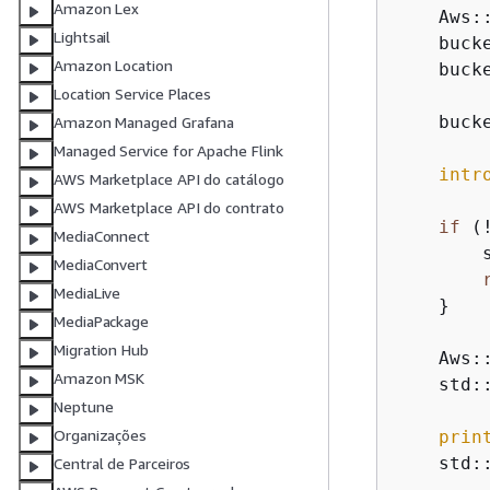
Amazon Lex
    Aws:
Lightsail
    buck
Amazon Location
    buck
Location Service Places
    buck
Amazon Managed Grafana
Managed Service for Apache Flink
intr
AWS Marketplace API do catálogo
AWS Marketplace API do contrato
if
 (
MediaConnect
        
MediaConvert
MediaLive
    }

MediaPackage
Migration Hub
    Aws:
Amazon MSK
    std:
Neptune
Organizações
prin
    std:
Central de Parceiros
         