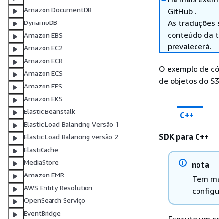
Amazon DocumentDB
GitHub .
As traduções 
DynamoDB
conteúdo da tr
Amazon EBS
prevalecerá.
Amazon EC2
Amazon ECR
O exemplo de có
Amazon ECS
de objetos do S3
Amazon EFS
Amazon EKS
Elastic Beanstalk
C++
Elastic Load Balancing Versão 1
SDK para C++
Elastic Load Balancing versão 2
ElastiCache
MediaStore
nota
Amazon EMR
Tem ma
AWS Entity Resolution
configu
OpenSearch Serviço
EventBridge
Execute um ce