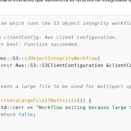
ine which runs the S3 object integrity workfl
m clientConfig: Aws client configuration.

rn bool: Function succeeded.

Doc::S3::
s3ObjectIntegrityWorkflow
(

const
 Aws::S3::S3ClientConfiguration &clientC
reate a large file to be used for multipart up
!
createLargeFileIfNotExists
()) 
{
std::cerr << 
"Workflow exiting because large 
return
false
;
