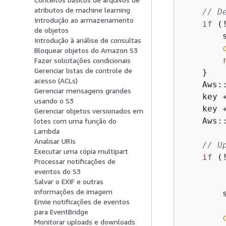
atributos de machine learning
// D
Introdução ao armazenamento
if
 (
de objetos
        
Introdução à análise de consultas
Bloquear objetos do Amazon S3
Fazer solicitações condicionais
Gerenciar listas de controle de
    }

acesso (ACLs)
    Aws:
Gerenciar mensagens grandes
    key 
usando o S3
    key +
Gerenciar objetos versionados em
    Aws:
lotes com uma função do
Lambda
Analisar URIs
// U
Executar uma cópia multipart
if
 (
Processar notificações de
        
eventos do S3
        
Salvar o EXIF e outras
informações de imagem
        
Envie notificações de eventos
        
para EventBridge
Monitorar uploads e downloads