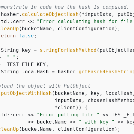
emonstrate in code how the hash is computed.
!hasher.
calculateObjectHash
(*inputData, putOb
std::cerr << 
"Error calculating hash for file
cleanUp
(bucketName, clientConfiguration);

return
false
;

:String key = 
stringForHashMethod
(putObjectHas
+= 
"_"
;

= TEST_FILE_KEY;

:String localHash = hasher.
getBase64HashStrin
pload the object with PutObject
!
putObjectWithHash
(bucketName, key, localHash,
                   inputData, chosenHashMethod
                   *client)) 
{
std::cerr << 
"Error putting file "
 << TEST_FI
          << bucketName << 
" with key "
 << ke
cleanUp
(bucketName, clientConfiguration);
