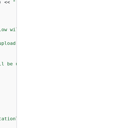
) << 
" algorithm."
low will be used for object integrity verific
upload."
 << std::endl;

ll be used for object integrity verification.
cationTag"
,
