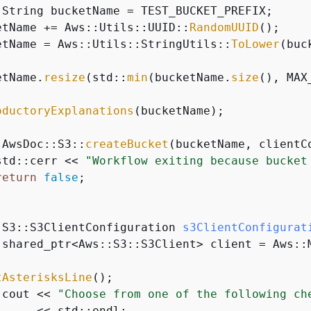
:String bucketName = TEST_BUCKET_PREFIX;

etName += Aws::Utils::UUID::
RandomUUID
();

etName = Aws::Utils::StringUtils::
ToLower
(buc
etName.
resize
(std::
min
(bucketName.
size
(), MAX
oductoryExplanations
(bucketName);

!AwsDoc::S3::
createBucket
(bucketName, clientC
std::cerr << 
"Workflow exiting because bucket
return
false
;

:
S3::S3ClientConfiguration 
s3ClientConfigurat
:shared_ptr<Aws::S3::S3Client> client = Aws::
tAsterisksLine
();

:cout << 
"Choose from one of the following ch
     << std::endl;
