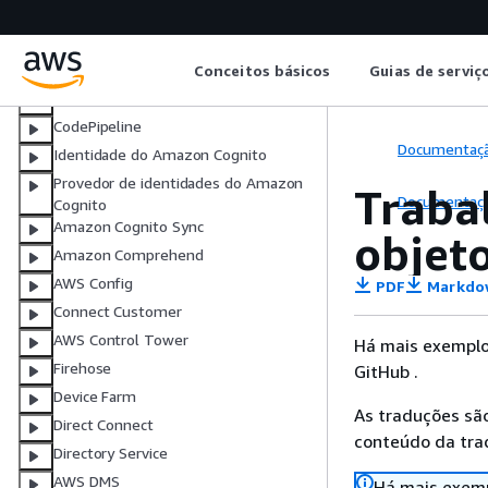
CloudWatch Registros
CodeBuild
CodeCommit
Conceitos básicos
Guias de serviç
CodeDeploy
CodePipeline
Documentaç
Identidade do Amazon Cognito
Provedor de identidades do Amazon
Traba
Documentaç
Cognito
Amazon Cognito Sync
objet
Amazon Comprehend
AWS Config
PDF
Markdo
Connect Customer
AWS Control Tower
Há mais exemplo
Firehose
GitHub .
Device Farm
As traduções são
Direct Connect
conteúdo da trad
Directory Service
AWS DMS
Há mais exemp