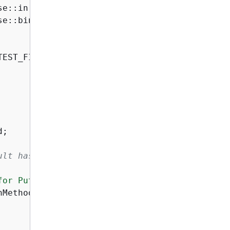
e::in |

e::binary);

TEST_FILE << std::endl;

;

ult hash method for PutObject.
for PutObject is "
Method)
