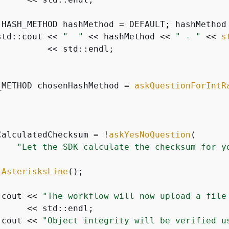
(HASH_METHOD hashMethod = DEFAULT; hashMethod
std::cout << 
"  "
 << hashMethod << 
" - "
 << 
s
         << std::endl;

_METHOD chosenHashMethod = 
askQuestionForIntR
                                              
CalculatedChecksum = !
askYesNoQuestion
(

"Let the SDK calculate the checksum for y
tAsterisksLine
();

:cout << 
"The workflow will now upload a file
     << std::endl;

:cout << 
"Object integrity will be verified u