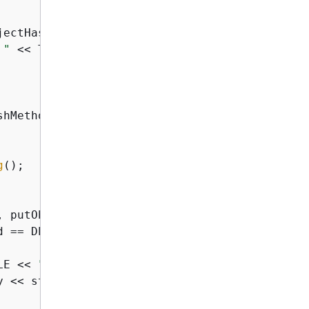
jectHashMethod)) 
{
 "
 << TEST_FILE << std::endl;

hMethod);

g
();

 putObjectHashMethod,

 == DEFAULT,

LE << 
" to bucket "
y << std::endl;
