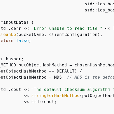
                                  std::ios_bas
                                  std::ios_bas
!*inputData) 
{
std::cerr << 
"Error unable to read file "
 << 
cleanUp
(bucketName, clientConfiguration);

return
false
;

r hasher;

_METHOD putObjectHashMethod = chosenHashMethod
putObjectHashMethod == DEFAULT) 
{
putObjectHashMethod = MD5; 
// MD5 is the defa
std::cout << 
"The default checksum algorithm 
          << 
stringForHashMethod
(putObjectHash
         << std::endl;
