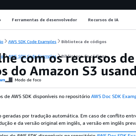
o
Ferramentas de desenvolvedor
Recursos de IA
ão
AWS SDK Code Examples
Biblioteca de códigos
lhe com os recursos de
ão
AWS SDK Code Examples
Biblioteca de códigos
os do Amazon S3 usa
wn
Modo de foco
s de AWS SDK disponíveis no repositório
AWS Doc SDK Examp
 geradas por tradução automática. Em caso de conflito entr
ução e da versão original em inglês, a versão em inglês prev
los de AWS SDK disponíveis no repositório
AWS Doc SDK Exa