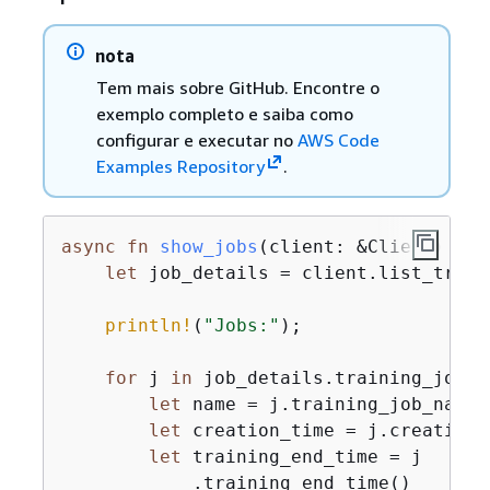
nota
Tem mais sobre GitHub. Encontre o
exemplo completo e saiba como
configurar e executar no
AWS Code
Examples Repository
.
async
fn
show_jobs
(client: &Client) -> 
let
 job_details = client.list_train
println!
(
"Jobs:"
);

for
 j 
in
 job_details.training_job_s
let
 name = j.training_job_name(
let
 creation_time = j.creation_
let
 training_end_time = j

            .training_end_time()
