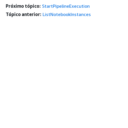
Próximo tópico:
StartPipelineExecution
Tópico anterior:
ListNotebookInstances