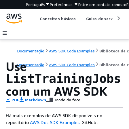
Português
Preferências
Entre em contato conosco
F
Conceitos básicos
Guias de serviço
Documentação
AWS SDK Code Examples
B
Use
Documentação
AWS SDK Code Examples
Biblioteca de 
ListTrainingJobs
com um AWS SDK
PDF
Markdown
Modo de foco
Há mais exemplos de AWS SDK disponíveis no
repositório
AWS Doc SDK Examples
GitHub .