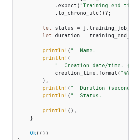
            .expect(
"Training end time"
            .to_chrono_utc()?;

let
 status = j.training_job_sta
let
 duration = training_end_tim
println!
(
"  Name:              
println!
(

"  Creation date/time: 
{
}"
,

            creation_time.format(
"%Y-%m
        );

println!
(
"  Duration (seconds):
println!
(
"  Status:            
println!
();

    }

Ok
(())
