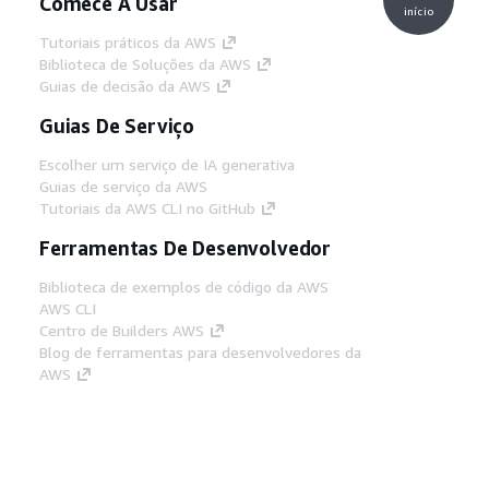
Comece A Usar
início
Tutoriais práticos da AWS
Biblioteca de Soluções da AWS
Guias de decisão da AWS
Guias De Serviço
Escolher um serviço de IA generativa
Guias de serviço da AWS
Tutoriais da AWS CLI no GitHub
Ferramentas De Desenvolvedor
Biblioteca de exemplos de código da AWS
AWS CLI
Centro de Builders AWS
Blog de ferramentas para desenvolvedores da
AWS
Links Úteis
Baixar servidor MCP de documentos da AWS
Faça login no Console da AWS