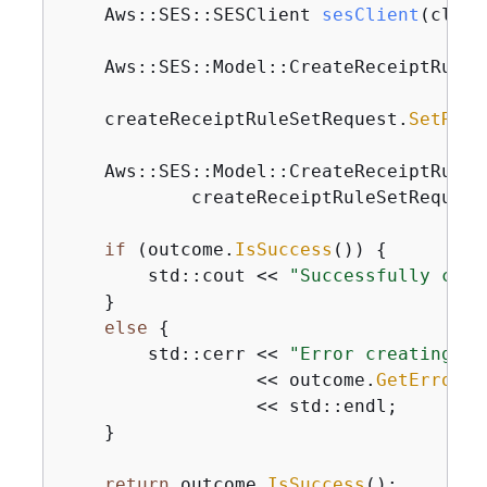
    Aws::
SES::SESClient 
sesClient
(clien
    Aws::SES::Model::CreateReceiptRuleS
    createReceiptRuleSetRequest.
SetRule
    Aws::SES::Model::CreateReceiptRuleS
            createReceiptRuleSetRequest)
if
 (outcome.
IsSuccess
()) 
{
        std::cout << 
"Successfully crea
    }

else
{
        std::cerr << 
"Error creating re
                  << outcome.
GetError
()
                  << std::endl;

    }

return
 outcome.
IsSuccess
();
