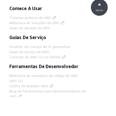
Comece A Usar
início
Tutoriais práticos da AWS
Biblioteca de Soluções da AWS
Guias de decisão da AWS
Guias De Serviço
Escolher um serviço de IA generativa
Guias de serviço da AWS
Tutoriais da AWS CLI no GitHub
Ferramentas De Desenvolvedor
Biblioteca de exemplos de código da AWS
AWS CLI
Centro de Builders AWS
Blog de ferramentas para desenvolvedores da
AWS
Links Úteis
Baixar servidor MCP de documentos da AWS