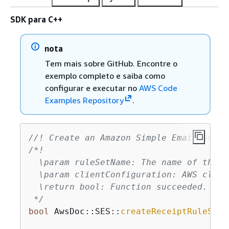
SDK para C++
nota
Tem mais sobre GitHub. Encontre o
exemplo completo e saiba como
configurar e executar no
AWS Code
Examples Repository
.
//! Create an Amazon Simple Email Servi
/*!

  \param ruleSetName: The name of the ru
  \param clientConfiguration: AWS clien
  \return bool: Function succeeded.

 */
bool
 AwsDoc::SES::
createReceiptRuleSet
(