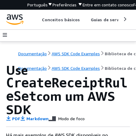
Português
Preferências
Entre em contato conosco
F
Conceitos básicos
Guias de serviço
Documentação
AWS SDK Code Examples
B
Use
Documentação
AWS SDK Code Examples
Biblioteca de 
CreateReceiptRul
com um AWS
eSet
SDK
PDF
Markdown
Modo de foco
Há mais exemplos de AWS SDK disponíveis no