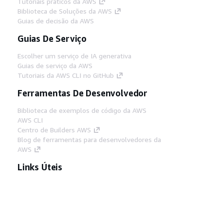
Tutoriais práticos da AWS
Biblioteca de Soluções da AWS
Guias de decisão da AWS
Guias De Serviço
Escolher um serviço de IA generativa
Guias de serviço da AWS
Tutoriais da AWS CLI no GitHub
Ferramentas De Desenvolvedor
Biblioteca de exemplos de código da AWS
AWS CLI
Centro de Builders AWS
Blog de ferramentas para desenvolvedores da
AWS
Links Úteis
Baixar servidor MCP de documentos da AWS
Faça login no Console da AWS
AWS re:Post