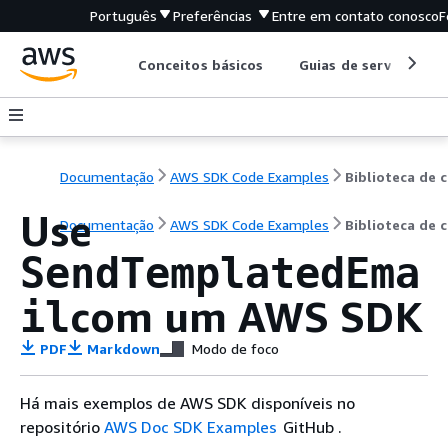
Português
Preferências
Entre em contato conosco
F
Conceitos básicos
Guias de serviço
Documentação
AWS SDK Code Examples
B
Use
Documentação
AWS SDK Code Examples
Biblioteca de 
SendTemplatedEma
com um AWS SDK
il
PDF
Markdown
Modo de foco
Há mais exemplos de AWS SDK disponíveis no
repositório
AWS Doc SDK Examples
GitHub .