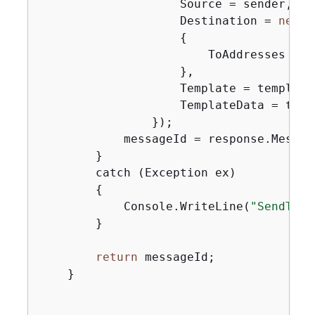
                    Source = sender,

                    Destination = 
new
 D
{
                        ToAddresses = re
                    },

                    Template = templateN
                    TemplateData = templ
                });

            messageId = response.Message
        }

        catch (Exception ex)

{
            Console.WriteLine(
"SendTemp
        }

return
 messageId;

    }
