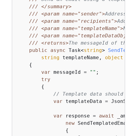
///
</summary>
///
<param name="sender">
Address of
///
<param name="recipients">
Addres
///
<param name="templateName">
Name
///
<param name="templateDataObject
///
<returns>
The messageId of the e
public
async
 Task<
string
> 
SendTempl
string
 templateName, 
object
 tem
{
var
 messageId = 
""
;

try
{
// Template data should be 
var
 templateData = JsonSeri
var
 response = 
await
 _amazo
new
 SendTemplatedEmailRe
{