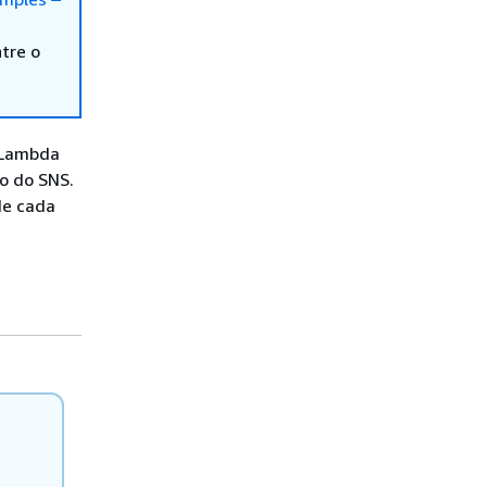
tre o
 Lambda
o do SNS.
de cada