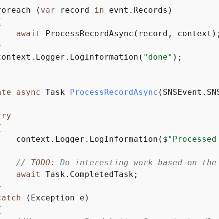
foreach (
var
 record 
in
 evnt.Records)

{
await
 ProcessRecordAsync(record, context);


context.Logger.LogInformation(
"done"
);

ate
async
 Task 
ProcessRecordAsync
(
SNSEvent.SN
try
{
    context.Logger.LogInformation($
"Processed
// 
TODO:
 Do interesting work based on the
await
 Task.CompletedTask;



catch
 (Exception e)

{