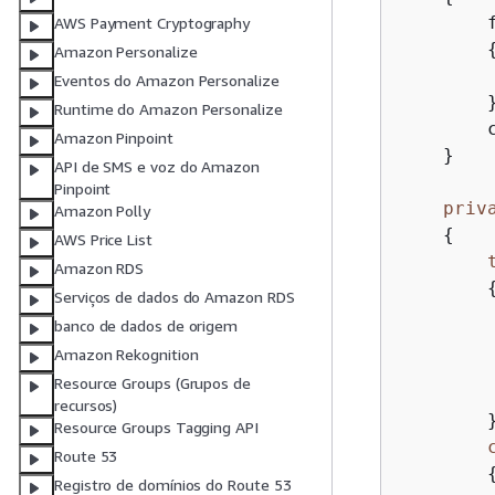
        
AWS Payment Cryptography
Amazon Personalize
Eventos do Amazon Personalize
        }
Runtime do Amazon Personalize
        
Amazon Pinpoint
    }

API de SMS e voz do Amazon
Pinpoint
priv
Amazon Polly
{
AWS Price List
Amazon RDS
Serviços de dados do Amazon RDS
        
banco de dados de origem
Amazon Rekognition
Resource Groups (Grupos de
recursos)
        }
Resource Groups Tagging API
Route 53
Registro de domínios do Route 53