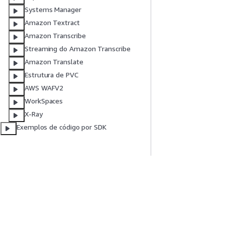
Systems Manager
Amazon Textract
Amazon Transcribe
Streaming do Amazon Transcribe
Amazon Translate
Estrutura de PVC
AWS WAFV2
WorkSpaces
X-Ray
Exemplos de código por SDK
Comece A Usar
Guias De Ser
Tutoriais práticos da AWS
Escolher um servi
Biblioteca de Soluções da AWS
Guias de serviço