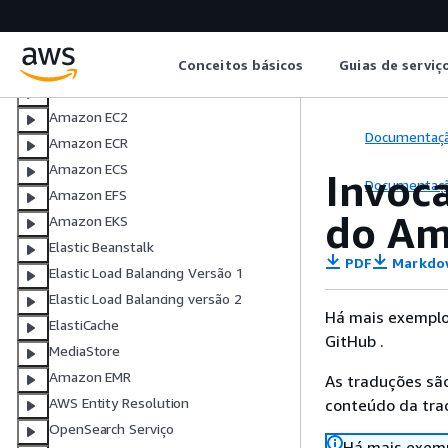
AWS DMS
Amazon DocumentDB
Conceitos básicos
Guias de serviç
DynamoDB
Amazon EBS
Amazon EC2
Documentaç
Amazon ECR
Amazon ECS
Invoc
Documentaç
Amazon EFS
do Am
Amazon EKS
Elastic Beanstalk
PDF
Markdo
Elastic Load Balancing Versão 1
Elastic Load Balancing versão 2
Há mais exemplo
ElastiCache
GitHub .
MediaStore
Amazon EMR
As traduções são
AWS Entity Resolution
conteúdo da trad
OpenSearch Serviço
Há mais exemp