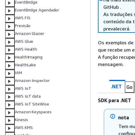
EventBridge
GitHub .
EventBridge Agendador
As traduções 
AWS FIS
conteúdo da tr
Previsão
prevalecerá.
Amazon Glacier
AWS Glue
Os exemplos de
AWS Health
que recebe um e
A função recupe
HealthImaging
mensagem.
HealthLake
IAM
Amazon Inspector
.NET
Go
AWS IoT
AWS IoT data
SDK para .NET
AWS IoT SiteWise
Amazon Keyspaces
nota
Kinesis
Tem ma
AWS KMS
configu