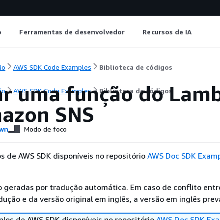
o
Ferramentas de desenvolvedor
Recursos de IA
ão
AWS SDK Code Examples
Biblioteca de códigos
ar uma função do Lam
ão
AWS SDK Code Examples
Biblioteca de códigos
azon SNS
wn
Modo de foco
s de AWS SDK disponíveis no repositório
AWS Doc SDK Examp
 geradas por tradução automática. Em caso de conflito entr
ução e da versão original em inglês, a versão em inglês prev
los de AWS SDK disponíveis no repositório
AWS Doc SDK Exa