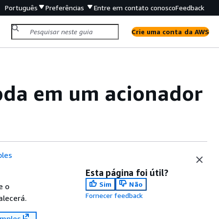
Português
Preferências
Entre em contato conosco
Feedback
Crie uma conta da AWS
bda em um acionador
les
Esta página foi útil?
Sim
Não
e o
Fornecer feedback
alecerá.
mples