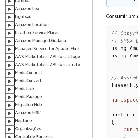
Lambda
Amazon Lex
Consumir um 
Lightsail
Amazon Location
Location Service Places
// Copyr
Amazon Managed Grafana
// SPDX-
using Ama
Managed Service for Apache Flink
using Ama
AWS Marketplace API do catálogo
AWS Marketplace API do contrato
MediaConnect
// Assem
MediaConvert
[assembl
MediaLive
MediaPackage
namespac
Migration Hub
Amazon MSK
Neptune
{
Organizações
publ
Central de Parceiros
{