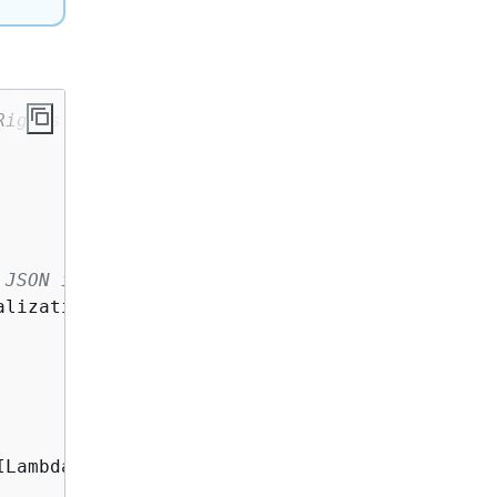
Rights Reserved.
 JSON input to be converted into a .NET class
alization.SystemTextJson.DefaultLambdaJsonSeri
ILambdaContext context
)