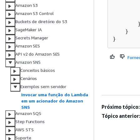
Amazon S3
        
Amazon S3 Control
Buckets de diretório do S3
        }
SageMaker IA
    }

Secrets Manager
Amazon SES
API v2 do Amazon SES
Forne
Amazon SNS
Conceitos básicos
Cenários
Exemplos sem servidor
Invocar uma função do Lambda
em um acionador do Amazon
Próximo tópico:
SNS
Amazon SQS
Tópico anterior
Step Functions
AWS STS
Suporte