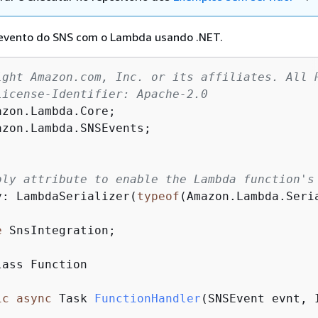
evento do SNS com o Lambda usando .NET.
ight Amazon.com, Inc. or its affiliates. All 
License-Identifier: Apache-2.0
zon.Lambda.Core;

zon.Lambda.SNSEvents;

bly attribute to enable the Lambda function's
y: LambdaSerializer(
typeof
(Amazon.Lambda.Seri
e
 SnsIntegration;

ic
async
 Task 
FunctionHandler
(
SNSEvent evnt, 