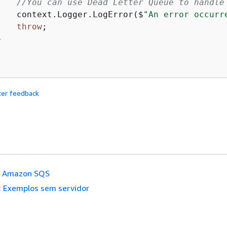
//You can use Dead Letter Queue to handle
    context.Logger.LogError($
"An error occurr
throw
;



cer feedback
Amazon SQS
:
Exemplos sem servidor