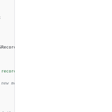


SRecord record, ILambdaContext context
)
 record 
{
record.Sns.Message}"
);

 new message