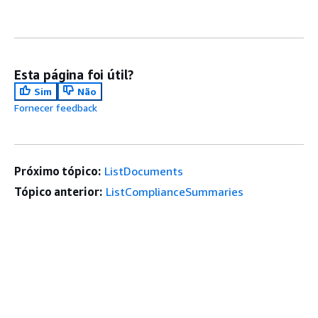
Esta página foi útil?
Sim
Não
Fornecer feedback
Próximo tópico:
ListDocuments
Tópico anterior:
ListComplianceSummaries