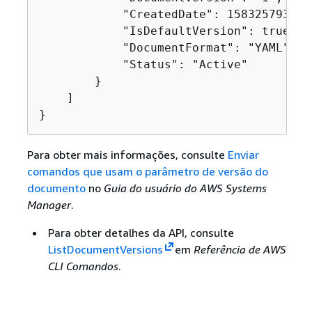
            "CreatedDate": 1583257938.26
            "IsDefaultVersion": true,

            "DocumentFormat": "YAML",

            "Status": "Active"

        }

    ]

}
Para obter mais informações, consulte
Enviar
comandos que usam o parâmetro de versão do
documento
no
Guia do usuário do AWS Systems
Manager
.
Para obter detalhes da API, consulte
ListDocumentVersions
em
Referência de AWS
CLI Comandos
.