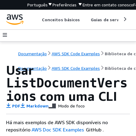
Português
Preferências
Entre em contato conosco
F
Conceitos básicos
Guias de serviço
Documentação
AWS SDK Code Examples
B
Usar
Documentação
AWS SDK Code Examples
Biblioteca de 
ListDocumentVers
com uma CLI
ions
PDF
Markdown
Modo de foco
Há mais exemplos de AWS SDK disponíveis no
repositório
AWS Doc SDK Examples
GitHub .