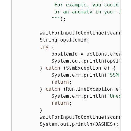
             For example, you could cre
             or an anomaly in your infra
            "
""
);

        waitForInputToContinue(scanner);
        String opsItemId;

try
{
            opsItemId = actions.createS
            System.out.println(opsItemI
        } 
catch
 (SsmException e) 
{
            System.err.println(
"SSM err
return
;

        } 
catch
 (RuntimeException e) 
{
            System.err.println(
"Unexpec
return
;

        }

        waitForInputToContinue(scanner);
        System.out.println(DASHES);
