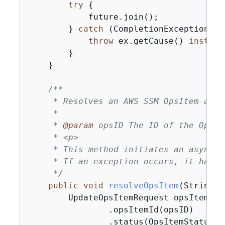
try
{
            future.join();

        } 
catch
 (CompletionException ex
throw
 ex.getCause() 
instanc
        }

    }

/**

     * Resolves an AWS SSM OpsItem async
     *

     * 
@param
 opsID The ID of the OpsIt
     * <p>

     * This method initiates an asynchr
     * If an exception occurs, it handl
     */
public
void
resolveOpsItem
(String o
        UpdateOpsItemRequest opsItemReq
                .opsItemId(opsID)

                .status(OpsItemStatus.RE