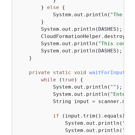
            }

        } 
else
{
            System.out.println(
"The AWS
        }

        System.out.println(DASHES);

        CloudFormationHelper.destroyClo
        System.out.println(
"This conclu
        System.out.println(DASHES);

    }

private
static
void
waitForInputToC
while
 (
true
) 
{
            System.out.println(
""
);

            System.out.println(
"Enter '
            String input = scanner.nextL
if
 (input.trim().equalsIgno
                System.out.println(
"Con
                System.out.println(
""
);
