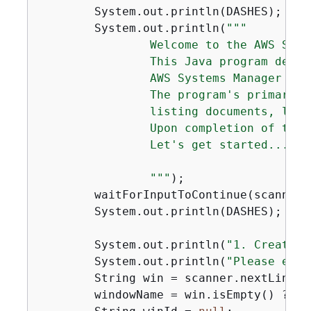
        System.out.println(DASHES);

        System.out.println(
""
"

                Welcome to the AWS Syst
                This Java program demon
                AWS Systems Manager is 
                The program's primary f
                listing documents, list
                Upon completion of the 
                Let's get started...

                "
""
);

        waitForInputToContinue(scanner);
        System.out.println(DASHES);

        System.out.println(
"1. Create a
        System.out.println(
"Please ente
        String win = scanner.nextLine();
        windowName = win.isEmpty() ? 
"s