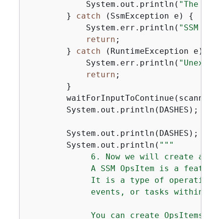
            System.out.println(
"The com
        } 
catch
 (SsmException e) 
{
            System.err.println(
"SSM err
return
;

        } 
catch
 (RuntimeException e) 
{
            System.err.println(
"Unexpec
return
;

        }

        waitForInputToContinue(scanner);
        System.out.println(DASHES);

        System.out.println(DASHES);

        System.out.println(
""
"

             6. Now we will create an S
             A SSM OpsItem is a feature
             It is a type of operationa
             events, or tasks within yo
             You can create OpsItems to