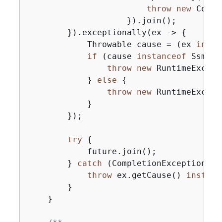
throw
new
 Compl
                    }).join();

        }).exceptionally(ex -> 
{
            Throwable cause = (ex 
insta
if
 (cause 
instanceof
 SsmExc
throw
new
 RuntimeExcept
            } 
else
{
throw
new
 RuntimeExcept
            }

        });

try
{
            future.join();

        } 
catch
 (CompletionException ex
throw
 ex.getCause() 
instanc
        }

    }
