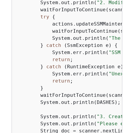
        System.out.println(
"2. Modify t
        waitForInputToContinue(scanner);
try
{
            actions.updateSSMMaintenanc
            waitForInputToContinue(scann
            System.out.println(
"The SSM
        } 
catch
 (SsmException e) 
{
            System.err.println(
"SSM err
return
;

        } 
catch
 (RuntimeException e) 
{
            System.err.println(
"Unexpec
return
;

        }

        waitForInputToContinue(scanner);
        System.out.println(DASHES);

        System.out.println(
"3. Create a
        System.out.println(
"Please ente
        String doc = scanner.nextLine();