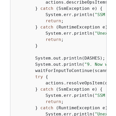
            actions.describeOpsItems(ops
        } 
catch
 (SsmException e) 
{
            System.err.println(
"SSM err
return
;

        } 
catch
 (RuntimeException e) 
{
            System.err.println(
"Unexpec
return
;

        }

        System.out.println(DASHES);

        System.out.println(
"9. Now we w
        waitForInputToContinue(scanner);
try
{
            actions.resolveOpsItem(opsIt
        } 
catch
 (SsmException e) 
{
            System.err.println(
"SSM err
return
;

        } 
catch
 (RuntimeException e) 
{
            System.err.println(
"Unexpec