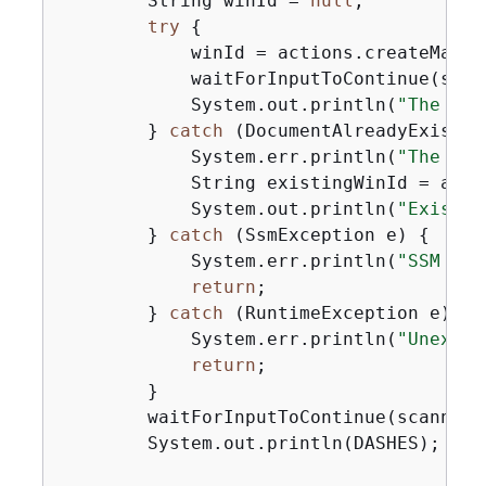
        String winId = 
null
;

try
{
            winId = actions.createMaint
            waitForInputToContinue(scann
            System.out.println(
"The mai
        } 
catch
 (DocumentAlreadyExistsE
            System.err.println(
"The SSM
            String existingWinId = acti
            System.out.println(
"Existin
        } 
catch
 (SsmException e) 
{
            System.err.println(
"SSM err
return
;

        } 
catch
 (RuntimeException e) 
{
            System.err.println(
"Unexpec
return
;

        }

        waitForInputToContinue(scanner);
        System.out.println(DASHES);
