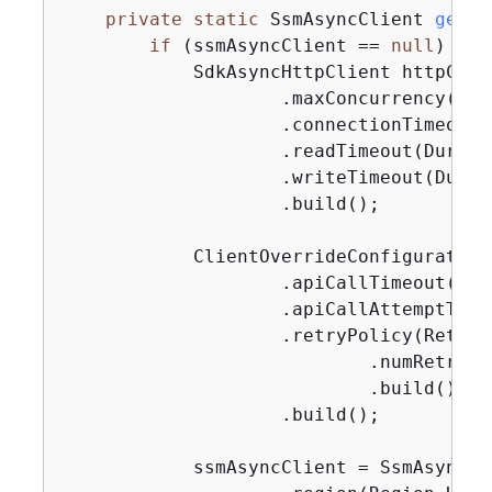
private
static
 SsmAsyncClient 
getAs
if
 (ssmAsyncClient == 
null
) 
{
            SdkAsyncHttpClient httpClie
                    .maxConcurrency(
100
                    .connectionTimeout(
                    .readTimeout(Durati
                    .writeTimeout(Durat
                    .build();

            ClientOverrideConfiguration
                    .apiCallTimeout(Dur
                    .apiCallAttemptTime
                    .retryPolicy(RetryP
                            .numRetries
                            .build())

                    .build();

            ssmAsyncClient = SsmAsyncCl