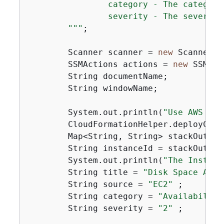
                category - The category
                severity - The severity
        "
""
;

        Scanner scanner = 
new
 Scanner(S
        SSMActions actions = 
new
 SSMAct
        String documentName;

        String windowName;

        System.out.println(
"Use AWS Clo
        CloudFormationHelper.deployClou
        Map<String, String> stackOutput
        String instanceId = stackOutput
        System.out.println(
"The Instanc
        String title = 
"Disk Space Aler
        String source = 
"EC2"
 ;

        String category = 
"Availability
        String severity = 
"2"
 ;
