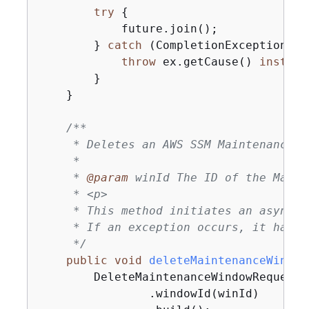
try
{
            future.join();

        } 
catch
 (CompletionException ex
throw
 ex.getCause() 
instanc
        }

    }

/**

     * Deletes an AWS SSM Maintenance W
     *

     * 
@param
 winId The ID of the Maint
     * <p>

     * This method initiates an asynchr
     * If an exception occurs, it handl
     */
public
void
deleteMaintenanceWindow
        DeleteMaintenanceWindowRequest 
                .windowId(winId)
