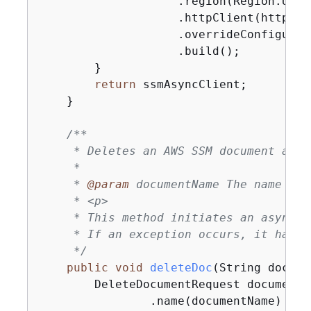
                    .region(Region.US_WE
                    .httpClient(httpClie
                    .overrideConfigurat
                    .build();

        }

return
 ssmAsyncClient;

    }

/**

     * Deletes an AWS SSM document async
     *

     * 
@param
 documentName The name of 
     * <p>

     * This method initiates an asynchr
     * If an exception occurs, it handl
     */
public
void
deleteDoc
(String docume
        DeleteDocumentRequest documentR
                .name(documentName)
