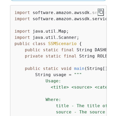
import
import
 software.amazon.awssdk.services.
import
import
public
class
SSMScenario
{
public
static
final
 String DASHES =
private
static
final
 String ROLES_S
public
static
void
main
(String[] ar
        String usage = 
""
"

            Usage:

              <title> <source> <categor
            Where:

                title - The title of th
                source - The source of 