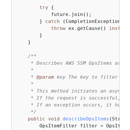
try
{
            future.join();

        } 
catch
 (CompletionException ex
throw
 ex.getCause() 
instanc
        }

    }

/**

     * Describes AWS SSM OpsItems asynch
     *

     * 
@param
 key The key to filter Ops
     *

     * This method initiates an asynchr
     * If the request is successful, it
     * If an exception occurs, it handl
     */
public
void
describeOpsItems
(String
        OpsItemFilter filter = OpsItemF