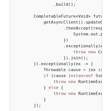
                .build();

        CompletableFuture<Void> future 
            getAsyncClient().updateOpsI
                    .thenAccept(respons
                        System.out.prin
                    })

                    .exceptionally(ex -
throw
new
 Compl
                    }).join();

        }).exceptionally(ex -> 
{
            Throwable cause = (ex 
insta
if
 (cause 
instanceof
 SsmExc
throw
new
 RuntimeExcept
            } 
else
{
throw
new
 RuntimeExcept
            }

        });
