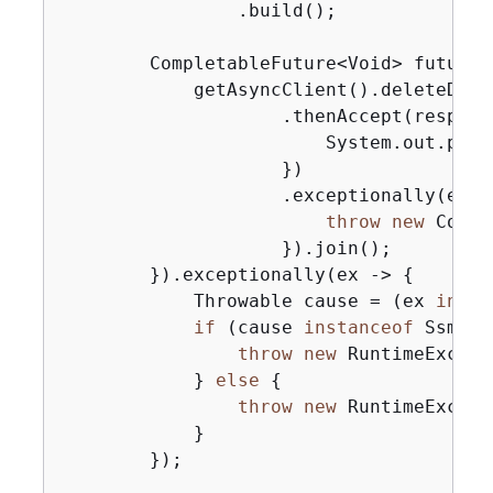
                .build();

        CompletableFuture<Void> future 
            getAsyncClient().deleteDocu
                    .thenAccept(respons
                        System.out.prin
                    })

                    .exceptionally(ex -
throw
new
 Compl
                    }).join();

        }).exceptionally(ex -> 
{
            Throwable cause = (ex 
insta
if
 (cause 
instanceof
 SsmExc
throw
new
 RuntimeExcept
            } 
else
{
throw
new
 RuntimeExcept
            }

        });
