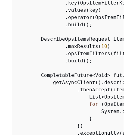
                .key(OpsItemFilterKey.OP
                .values(key)

                .operator(OpsItemFilter
                .build();

        DescribeOpsItemsRequest itemsRe
                .maxResults(
10
)

                .opsItemFilters(filter)

                .build();

        CompletableFuture<Void> future 
            getAsyncClient().describeOp
                    .thenAccept(itemsRe
                        List<OpsItemSum
for
 (OpsItemSum
                            System.out.
                        }

                    })

                    .exceptionally(ex -