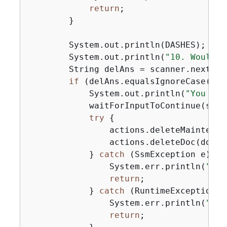
return
;

        }

        System.out.println(DASHES);

        System.out.println(
"10. Would y
        String delAns = scanner.nextLine
if
 (delAns.equalsIgnoreCase(
"y"
            System.out.println(
"You sel
            waitForInputToContinue(scann
try
{
                actions.deleteMaintenan
                actions.deleteDoc(docume
            } 
catch
 (SsmException e) 
{
                System.err.println(
"SSM
return
;

            } 
catch
 (RuntimeException e
                System.err.println(
"Une
return
;
