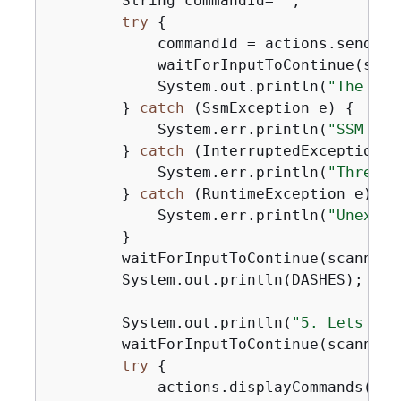
        String commandId=
""
;

try
{
            commandId = actions.sendSSM
            waitForInputToContinue(scann
            System.out.println(
"The com
        } 
catch
 (SsmException e) 
{
            System.err.println(
"SSM err
        } 
catch
 (InterruptedException e
            System.err.println(
"Thread 
        } 
catch
 (RuntimeException e) 
{
            System.err.println(
"Unexpec
        }

        waitForInputToContinue(scanner);
        System.out.println(DASHES);

        System.out.println(
"5. Lets get
        waitForInputToContinue(scanner);
try
{
            actions.displayCommands(comm