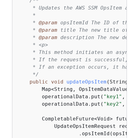
/**

     * Updates the AWS SSM OpsItem async
     *

     * 
@param
 opsItemId The ID of the O
     * 
@param
 title The new title of th
     * 
@param
 description The new descr
     * <p>

     * This method initiates an asynchr
     * If the request is successful, it
     * If an exception occurs, it handl
     */
public
void
updateOpsItem
(String op
        Map<String, OpsItemDataValue> o
        operationalData.put(
"key1"
, Ops
        operationalData.put(
"key2"
, Ops
        CompletableFuture<Void> future 
            UpdateOpsItemRequest reques
                    .opsItemId(opsItemId