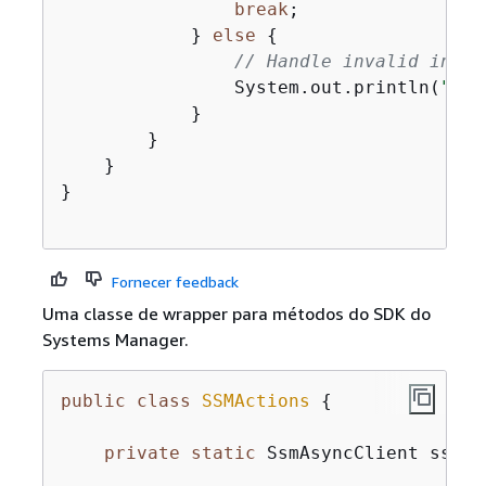
break
;

            } 
else
{
// Handle invalid input
                System.out.println(
"Inv
            }

        }

    }

}

Fornecer feedback
Uma classe de wrapper para métodos do SDK do
Systems Manager.
public
class
SSMActions
{
private
static
 SsmAsyncClient ssmAs