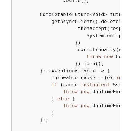
                .build();

        CompletableFuture<Void> future 
            getAsyncClient().deleteMain
                    .thenAccept(respons
                        System.out.prin
                    })

                    .exceptionally(ex -
throw
new
 Compl
                    }).join();

        }).exceptionally(ex -> 
{
            Throwable cause = (ex 
insta
if
 (cause 
instanceof
 SsmExc
throw
new
 RuntimeExcept
            } 
else
{
throw
new
 RuntimeExcept
            }

        });
