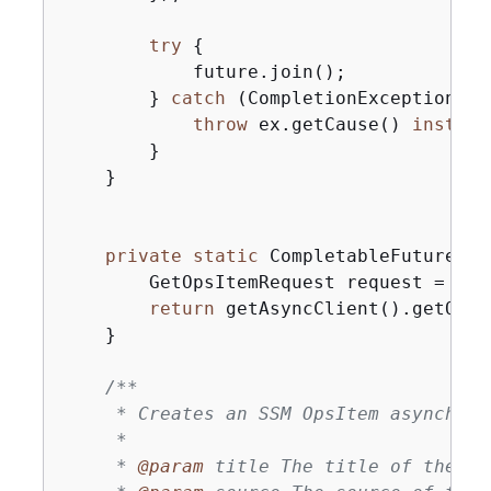
try
{
            future.join();

        } 
catch
 (CompletionException ex
throw
 ex.getCause() 
instanc
        }

    }

private
static
 CompletableFuture<Op
        GetOpsItemRequest request = Get
return
 getAsyncClient().getOpsI
    }

/**

     * Creates an SSM OpsItem asynchrono
     *

     * 
@param
 title The title of the Ops