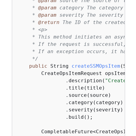
     * 
@param
 source The source of the 
     * 
@param
 category The category of 
     * 
@param
 severity The severity of 
     * 
@return
 The ID of the created Ops
     * <p>

     * This method initiates an asynchr
     * If the request is successful, it
     * If an exception occurs, it handl
     */
public
 String 
createSSMOpsItem
(Stri
        CreateOpsItemRequest opsItemReq
                .description(
"Created b
                .title(title)

                .source(source)

                .category(category)

                .severity(severity)

                .build();

        CompletableFuture<CreateOpsItem