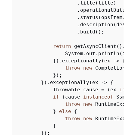
                    .title(title)

                    .operationalData(op
                    .status(opsItem.sta
                    .description(descrip
                    .build();

return
 getAsyncClient().upd
                System.out.println(opsI
            }).exceptionally(ex -> 
{
throw
new
 CompletionExc
            });

        }).exceptionally(ex -> 
{
            Throwable cause = (ex 
insta
if
 (cause 
instanceof
 SsmExc
throw
new
 RuntimeExcept
            } 
else
{
throw
new
 RuntimeExcept
            }

        });
