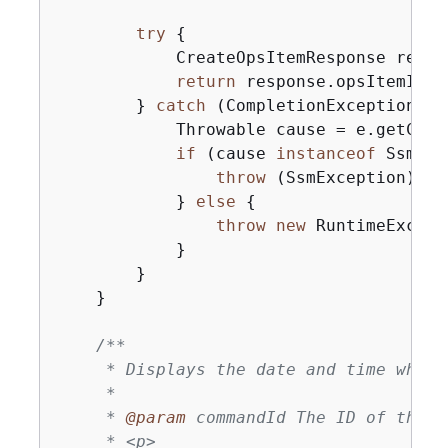
try
{
            CreateOpsItemResponse respo
return
 response.opsItemId();
        } 
catch
 (CompletionException e)
            Throwable cause = e.getCause
if
 (cause 
instanceof
 SsmExc
throw
 (SsmException) cau
            } 
else
{
throw
new
 RuntimeExcept
            }

        }

    }

/**

     * Displays the date and time when 
     *

     * 
@param
 commandId The ID of the c
     * <p>
