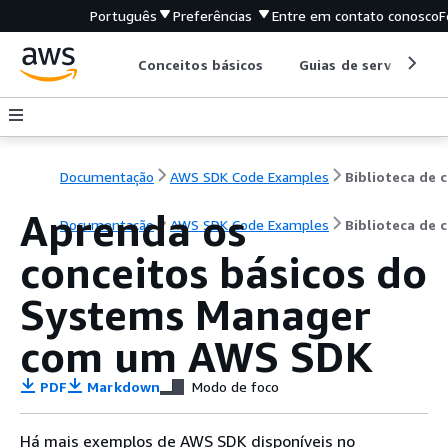
Português
Preferências
Entre em contato conosco
F
Conceitos básicos
Guias de serviço
Documentação
AWS SDK Code Examples
B
Aprenda os
Documentação
AWS SDK Code Examples
Biblioteca de 
conceitos básicos do
Systems Manager
com um AWS SDK
PDF
Markdown
Modo de foco
Há mais exemplos de AWS SDK disponíveis no