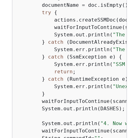
        documentName = doc.isEmpty() ? 
try
{
            actions.createSSMDoc(documen
            waitForInputToContinue(scann
            System.out.println(
"The SSM
        } 
catch
 (DocumentAlreadyExistsE
            System.err.println(
"The SSM
        } 
catch
 (SsmException e) 
{
            System.err.println(
"SSM err
return
;

        } 
catch
 (RuntimeException e) 
{
            System.err.println(
"Unexpec
        }

        waitForInputToContinue(scanner);
        System.out.println(DASHES);

        System.out.println(
"4. Now we a
        waitForInputToContinue(scanner);