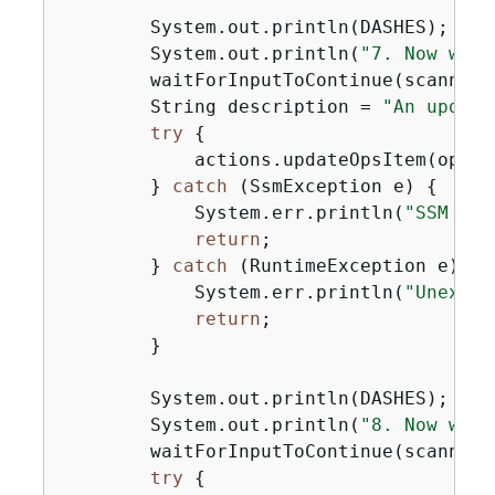
        System.out.println(DASHES);

        System.out.println(
"7. Now we w
        waitForInputToContinue(scanner);
        String description = 
"An update
try
{
            actions.updateOpsItem(opsIt
        } 
catch
 (SsmException e) 
{
            System.err.println(
"SSM err
return
;

        } 
catch
 (RuntimeException e) 
{
            System.err.println(
"Unexpec
return
;

        }

        System.out.println(DASHES);

        System.out.println(
"8. Now we w
        waitForInputToContinue(scanner);
try
{