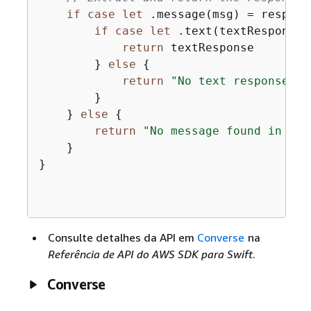
if
case
let
 .message(msg) 
=
 respons
if
case
let
 .text(textResponse)
return
 textResponse

        } 
else
{
return
"No text response fo
        }

    } 
else
{
return
"No message found in con
    }

}

Consulte detalhes da API em
Converse
na
Referência de API do AWS SDK para Swift
.
Converse