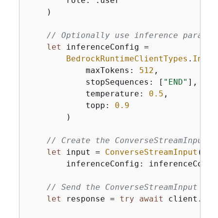
        role: .user

    )

// Optionally use inference paramet
let
 inferenceConfig 
=
BedrockRuntimeClientTypes
.
Infer
            maxTokens: 
512
,

            stopSequences: [
"END"
],

            temperature: 
0.5
,

            topp: 
0.9
        )

// Create the ConverseStreamInput t
let
 input 
=
ConverseStreamInput
(

        inferenceConfig: inferenceConfi
// Send the ConverseStreamInput to 
let
 response 
=
try
await
 client.con