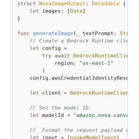
struct
NovaImageOutput
: 
Decodable
{
let
 images: [
Data
]

}

func
generateImage
(
_
textPrompt
: 
String
// Create a Bedrock Runtime client 
let
 config 
=
try
await
BedrockRuntimeClient
.
            region: 
"us-east-1"
        )

    config.awsCredentialIdentityResolve
let
 client 
=
BedrockRuntimeClient
(c
// Set the model ID.
let
 modelId 
=
"amazon.nova-canvas-v
//  Format the request payload usin
let
 input 
=
InvokeModelInput
(
