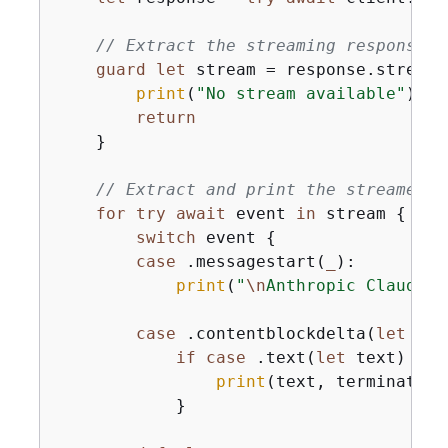
// Extract the streaming response.
guard
let
 stream 
=
 response.stream 
print
(
"No stream available"
)

return
    }

// Extract and print the streamed r
for
try
await
 event 
in
 stream 
{
switch
 event 
{
case
 .messagestart(
_
):

print
(
"
\n
Anthropic Claude:"
case
 .contentblockdelta(
let
 del
if
case
 .text(
let
 text) 
=
 d
print
(text, terminator:
            }
