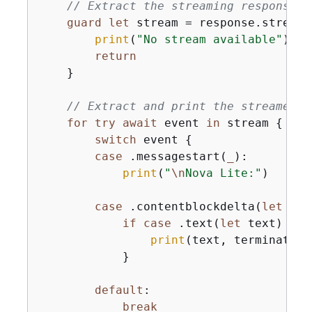
// Extract the streaming response.
guard
let
 stream 
=
 response.stream 
print
(
"No stream available"
)

return
    }

// Extract and print the streamed r
for
try
await
 event 
in
 stream 
{
switch
 event 
{
case
 .messagestart(
_
):

print
(
"
\n
Nova Lite:"
)

case
 .contentblockdelta(
let
 del
if
case
 .text(
let
 text) 
=
 d
print
(text, terminator:
            }

default
:

break