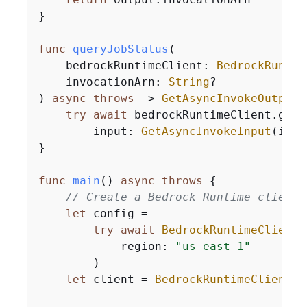
}

func
queryJobStatus
(

bedrockRuntimeClient
: 
BedrockRuntim
invocationArn
: 
String
?

)
async
throws
 -> 
GetAsyncInvokeOutput
try
await
 bedrockRuntimeClient.getA
        input: 
GetAsyncInvokeInput
(invo
}

func
main
()
async
throws
{
// Create a Bedrock Runtime client
let
 config 
=
try
await
BedrockRuntimeClient
.
            region: 
"us-east-1"
        )

let
 client 
=
BedrockRuntimeClient
(c