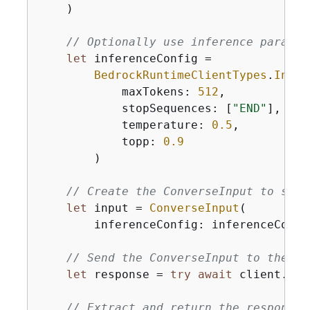
    )

// Optionally use inference paramet
let
 inferenceConfig 
=
BedrockRuntimeClientTypes
.
Infer
            maxTokens: 
512
,

            stopSequences: [
"END"
],

            temperature: 
0.5
,

            topp: 
0.9
        )

// Create the ConverseInput to send
let
 input 
=
ConverseInput
(

        inferenceConfig: inferenceConfi
// Send the ConverseInput to the mo
let
 response 
=
try
await
 client.con
// Extract and return the response 