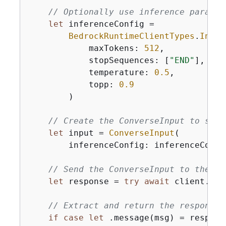
// Optionally use inference paramet
let
 inferenceConfig 
=
BedrockRuntimeClientTypes
.
Infer
            maxTokens: 
512
,

            stopSequences: [
"END"
],

            temperature: 
0.5
,

            topp: 
0.9
        )

// Create the ConverseInput to send
let
 input 
=
ConverseInput
(

        inferenceConfig: inferenceConfi
// Send the ConverseInput to the mo
let
 response 
=
try
await
 client.con
// Extract and return the response 
if
case
let
 .message(msg) 
=
 respons