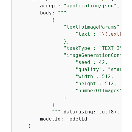
        accept: 
"application/json"
,

        body: 
"""

{
                "textToImageParams": 
{
                    "text": "
\(textProm
                },

                "taskType": "TEXT_IMAGE"
                "imageGenerationConfig"
                    "seed": 42,

                    "quality": "standard
                    "width": 512,

                    "height": 512,

                    "numberOfImages": 1

                }

            }

            """
.data(using: .utf8),

        modelId: modelId

    )
