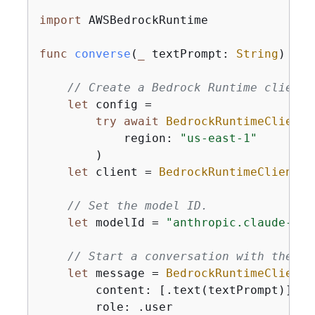
import
 AWSBedrockRuntime

func
converse
(
_
textPrompt
: 
String
)
asy
// Create a Bedrock Runtime client 
let
 config 
=
try
await
BedrockRuntimeClient
.
            region: 
"us-east-1"
        )

let
 client 
=
BedrockRuntimeClient
(c
// Set the model ID.
let
 modelId 
=
"anthropic.claude-3-h
// Start a conversation with the us
let
 message 
=
BedrockRuntimeClientT
        content: [.text(textPrompt)],

        role: .user
