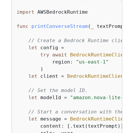
import
 AWSBedrockRuntime

func
printConverseStream
(
_
textPrompt
: 
// Create a Bedrock Runtime client 
let
 config 
=
try
await
BedrockRuntimeClient
.
            region: 
"us-east-1"
        )

let
 client 
=
BedrockRuntimeClient
(c
// Set the model ID.
let
 modelId 
=
"amazon.nova-lite-v1:
// Start a conversation with the us
let
 message 
=
BedrockRuntimeClientT
        content: [.text(textPrompt)],
