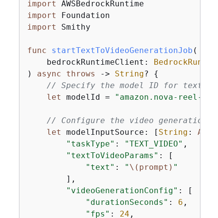
import
import
import
 Smithy

func
startTextToVideoGenerationJob
(

bedrockRuntimeClient
: 
BedrockRuntim
)
async
throws
 -> 
String
? 
{
// Specify the model ID for text-to
let
 modelId 
=
"amazon.nova-reel-v1:
// Configure the video generation r
let
 modelInputSource: [
String
: 
Any
]
"taskType"
: 
"TEXT_VIDEO"
,

"textToVideoParams"
: [

"text"
: 
"
\(prompt)
"
        ],

"videoGenerationConfig"
: [

"durationSeconds"
: 
6
,

"fps"
: 
24
,
