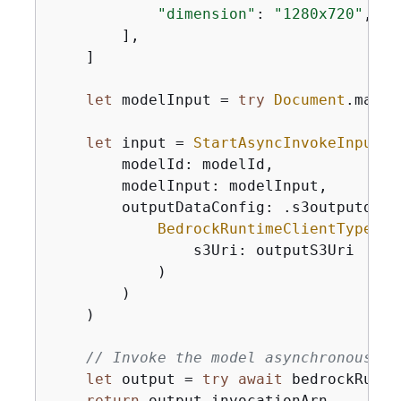
"dimension"
: 
"1280x720"
,

        ],

    ]

let
 modelInput 
=
try
Document
.make(
let
 input 
=
StartAsyncInvokeInput
(

        modelId: modelId,

        modelInput: modelInput,

        outputDataConfig: .s3outputdatac
BedrockRuntimeClientTypes
.
A
                s3Uri: outputS3Uri

            )

        )

    )

// Invoke the model asynchronously
let
 output 
=
try
await
 bedrockRunti
return
 output.invocationArn
