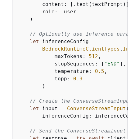
        content: [.text(textPrompt)],

        role: .user

    )

// Optionally use inference paramet
let
 inferenceConfig 
=
BedrockRuntimeClientTypes
.
Infer
            maxTokens: 
512
,

            stopSequences: [
"END"
],

            temperature: 
0.5
,

            topp: 
0.9
        )

// Create the ConverseStreamInput t
let
 input 
=
ConverseStreamInput
(

        inferenceConfig: inferenceConfi
// Send the ConverseStreamInput to 
let
 response 
=
try
await
 client.con