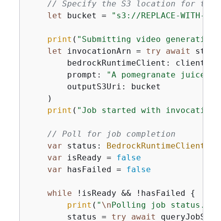
// Specify the S3 location for the 
let
 bucket 
=
"s3://REPLACE-WITH-YOU
print
(
"Submitting video generation 
let
 invocationArn 
=
try
await
 start
        bedrockRuntimeClient: client,

        prompt: 
"A pomegranate juice in
        outputS3Uri: bucket

    )

print
(
"Job started with invocation 
// Poll for job completion
var
 status: 
BedrockRuntimeClientTyp
var
 isReady 
=
false
var
 hasFailed 
=
false
while
!
isReady 
&&
!
hasFailed 
{
print
(
"
\n
Polling job status..."
        status 
=
try
await
 queryJobStatu