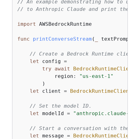
// An example demonstrating how to use 
// to Anthropic Claude and print the re
import
 AWSBedrockRuntime

func
printConverseStream
(
_
textPrompt
: 
// Create a Bedrock Runtime client 
let
 config 
=
try
await
BedrockRuntimeClient
.
            region: 
"us-east-1"
        )

let
 client 
=
BedrockRuntimeClient
(c
// Set the model ID.
let
 modelId 
=
"anthropic.claude-3-h
// Start a conversation with the us
let
 message 
=
BedrockRuntimeClientT