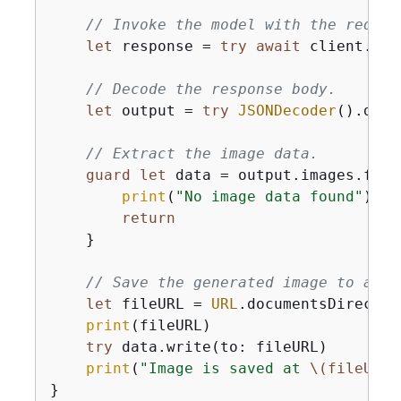
// Invoke the model with the reques
let
 response 
=
try
await
 client.inv
// Decode the response body.
let
 output 
=
try
JSONDecoder
().deco
// Extract the image data.
guard
let
 data 
=
 output.images.firs
print
(
"No image data found"
)

return
    }

// Save the generated image to a lo
let
 fileURL 
=
URL
.documentsDirector
print
(fileURL)

try
 data.write(to: fileURL)

print
(
"Image is saved at 
\(fileURL)
}
