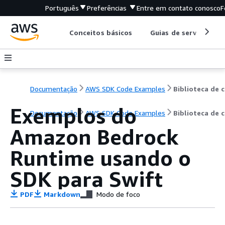
Português
Preferências
Entre em contato conosco
F
Conceitos básicos
Guias de serviço
Documentação
AWS SDK Code Examples
B
Exemplos do
Documentação
AWS SDK Code Examples
Biblioteca de 
Amazon Bedrock
Runtime usando o
SDK para Swift
PDF
Markdown
Modo de foco