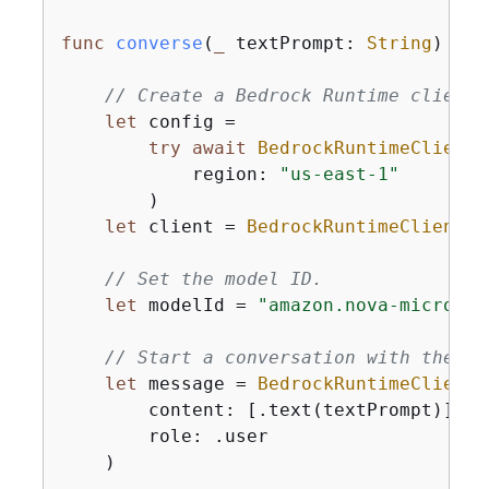
func
converse
(
_
textPrompt
: 
String
)
asy
// Create a Bedrock Runtime client 
let
 config 
=
try
await
BedrockRuntimeClient
.
            region: 
"us-east-1"
        )

let
 client 
=
BedrockRuntimeClient
(c
// Set the model ID.
let
 modelId 
=
"amazon.nova-micro-v1
// Start a conversation with the us
let
 message 
=
BedrockRuntimeClientT
        content: [.text(textPrompt)],

        role: .user

    )
