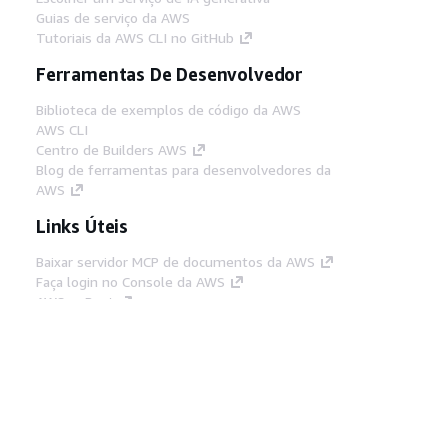
Guias de serviço da AWS
Tutoriais da AWS CLI no GitHub
Ferramentas De Desenvolvedor
Biblioteca de exemplos de código da AWS
AWS CLI
Centro de Builders AWS
Blog de ferramentas para desenvolvedores da
AWS
Links Úteis
Baixar servidor MCP de documentos da AWS
Faça login no Console da AWS
AWS re:Post
Privacidade
Termos do site
Preferências de
cookies
© 2026, Amazon Web Services, Inc. ou
suas afiliadas. Todos os direitos reservados.
Português