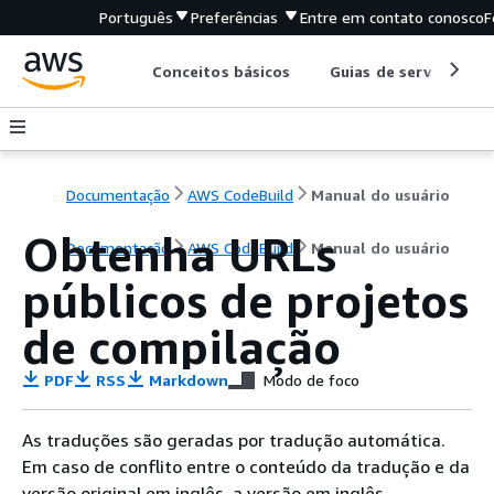
Português
Preferências
Entre em contato conosco
F
Conceitos básicos
Guias de serviço
Documentação
AWS CodeBuild
Manual do usuário
Obtenha URLs
Documentação
AWS CodeBuild
Manual do usuário
públicos de projetos
de compilação
PDF
RSS
Markdown
Modo de foco
As traduções são geradas por tradução automática.
Em caso de conflito entre o conteúdo da tradução e da
versão original em inglês, a versão em inglês