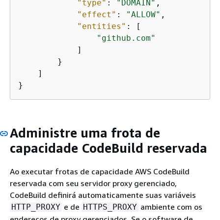
"type"
: 
"DOMAIN"
,

"effect"
: 
"ALLOW"
,

"entities"
: [

"github.com"
            ]

        }

    ]

}
Administre uma frota de
capacidade CodeBuild reservada
Ao executar frotas de capacidade AWS CodeBuild
reservada com seu servidor proxy gerenciado,
CodeBuild definirá automaticamente suas variáveis
e de
ambiente com os
HTTP_PROXY
HTTPS_PROXY
endereços de proxy gerenciados. Se o software de