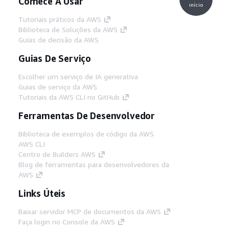
Comece A Usar
início
Tutoriais práticos da AWS
Biblioteca de Soluções da AWS
Guias de decisão da AWS
Guias De Serviço
Escolher um serviço de IA generativa
Guias de serviço da AWS
Tutoriais da AWS CLI no GitHub
Ferramentas De Desenvolvedor
Biblioteca de exemplos de código da AWS
AWS CLI
Centro de Builders AWS
Blog de ferramentas para desenvolvedores da
AWS
Links Úteis
Baixar servidor MCP de documentos da AWS
Faça login no Console da AWS