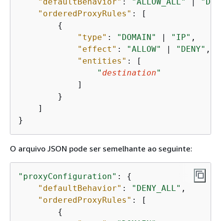
"defaultBehavior"
: 
"ALLOW_ALL"
 | 
"DEN
"orderedProxyRules"
: [

{
"type"
: 
"DOMAIN"
 | 
"IP"
,

"effect"
: 
"ALLOW"
 | 
"DENY"
,

"entities"
: [

"
destination
"
            ]

        }

    ]

}
O arquivo JSON pode ser semelhante ao seguinte:
"proxyConfiguration"
: 
{
"defaultBehavior"
: 
"DENY_ALL"
,

"orderedProxyRules"
: [

{