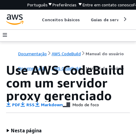
Português
Preferências
Entre em contato conosco
F
Conceitos básicos
Guias de serviço
Documentação
AWS CodeBuild
Manual do usuário
Use AWS CodeBuild
Documentação
AWS CodeBuild
Manual do usuário
com um servidor
proxy gerenciado
PDF
RSS
Markdown
Modo de foco
Nesta página