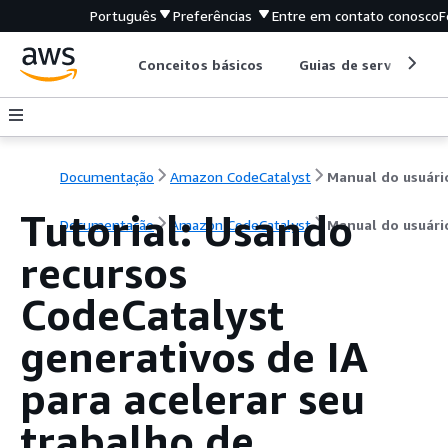
Português
Preferências
Entre em contato conosco
F
Conceitos básicos
Guias de serviço
Documentação
Amazon CodeCatalyst
Manual do usuári
Tutorial: Usando
Documentação
Amazon CodeCatalyst
Manual do usuári
recursos
CodeCatalyst
generativos de IA
para acelerar seu
trabalho de