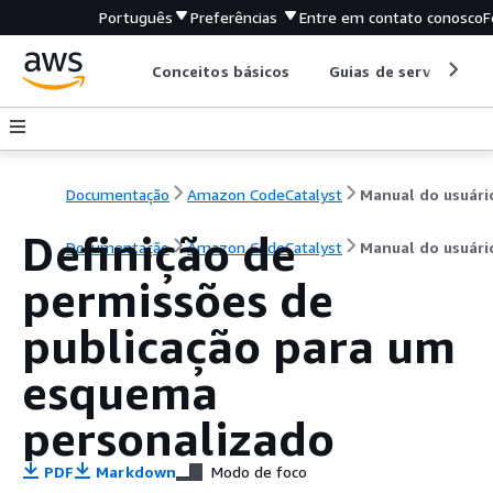
Português
Preferências
Entre em contato conosco
F
Conceitos básicos
Guias de serviço
Documentação
Amazon CodeCatalyst
Manual do usuári
Definição de
Documentação
Amazon CodeCatalyst
Manual do usuári
permissões de
publicação para um
esquema
personalizado
PDF
Markdown
Modo de foco