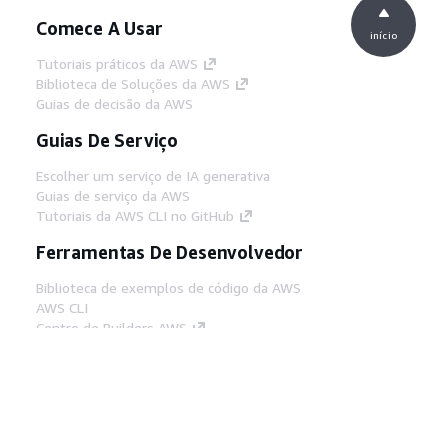
Comece A Usar
início
Tutoriais práticos da AWS
Biblioteca de Soluções da AWS
Guias de decisão da AWS
Guias De Serviço
Escolher um serviço de IA generativa
Guias de serviço da AWS
Tutoriais da AWS CLI no GitHub
Ferramentas De Desenvolvedor
Biblioteca de exemplos de código da AWS
AWS CLI
Centro de Builders AWS
Blog de ferramentas para desenvolvedores da
AWS
Links Úteis
Baixar servidor MCP de documentos da AWS