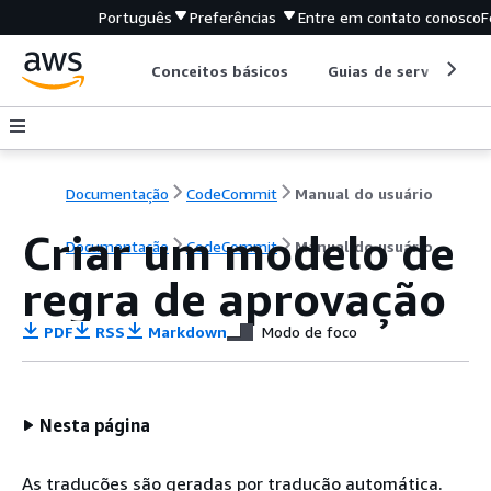
Português
Preferências
Entre em contato conosco
F
Conceitos básicos
Guias de serviço
Documentação
CodeCommit
Manual do usuário
Criar um modelo de
Documentação
CodeCommit
Manual do usuário
regra de aprovação
PDF
RSS
Markdown
Modo de foco
Nesta página
As traduções são geradas por tradução automática.