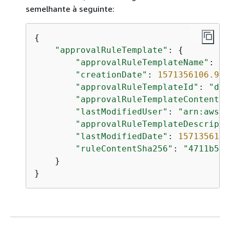
semelhante à seguinte:
{
"approvalRuleTemplate"
: 
{
"approvalRuleTemplateName"
: 
"2
"creationDate"
: 
1571356106.936
"approvalRuleTemplateId"
: 
"dd8
"approvalRuleTemplateContent"
:
"lastModifiedUser"
: 
"arn:aws:i
"approvalRuleTemplateDescripti
"lastModifiedDate"
: 
1571356106
"ruleContentSha256"
: 
"4711b576
    }

}