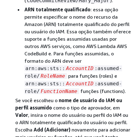
(
).
CodeCommitReview/Mary_Major
ARN totalmente qualificado
: essa opção
permite especificar o nome do recurso da
Amazon (ARN) totalmente qualificado do perfil
ou usuário do IAM. Essa opção também oferece
suporte a funções assumidas usadas por
outros AWS serviços, como AWS Lambda AWS
CodeBuild e. Para funções assumidas, o
formato do ARN deve ser
arn:aws:sts::
AccountID
:assumed-
para funções (roles) e
role/
RoleName
arn:aws:sts::
AccountID
:assumed-
funções (functions).
role/
FunctionName
Se você escolheu o
nome de usuário do IAM ou
perfil assumido
como o tipo de aprovador, em
Valor
, insira o nome do usuário ou perfil do IAM ou
o ARN totalmente qualificado do usuário ou perfil.
Escolha
Add (Adicionar)
novamente para adicionar