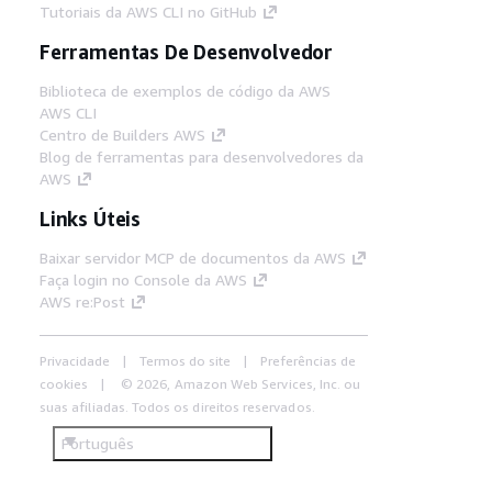
Tutoriais da AWS CLI no GitHub
Ferramentas De Desenvolvedor
Biblioteca de exemplos de código da AWS
AWS CLI
Centro de Builders AWS
Blog de ferramentas para desenvolvedores da
AWS
Links Úteis
Baixar servidor MCP de documentos da AWS
Faça login no Console da AWS
AWS re:Post
Privacidade
Termos do site
Preferências de
cookies
© 2026, Amazon Web Services, Inc. ou
suas afiliadas. Todos os direitos reservados.
Português