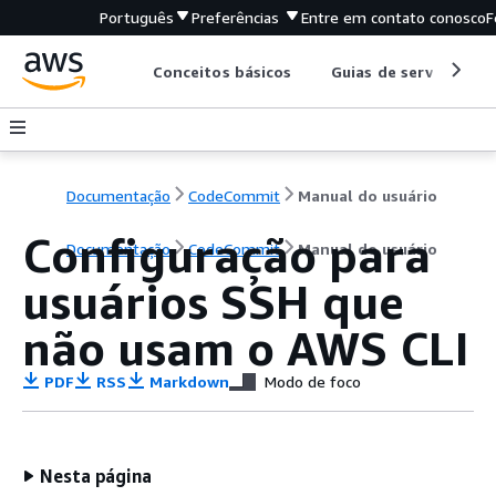
Português
Preferências
Entre em contato conosco
F
Conceitos básicos
Guias de serviço
Documentação
CodeCommit
Manual do usuário
Configuração para
Documentação
CodeCommit
Manual do usuário
usuários SSH que
não usam o AWS CLI
PDF
RSS
Markdown
Modo de foco
Nesta página