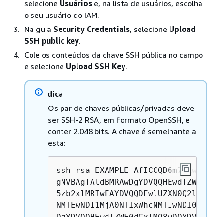
selecione
Usuários
e, na lista de usuários, escolha
o seu usuário do IAM.
Na guia
Security Credentials
, selecione
Upload
SSH public key
.
Cole os conteúdos da chave SSH pública no campo
e selecione
Upload SSH Key
.
dica
Os par de chaves públicas/privadas deve
ser SSH-2 RSA, em formato OpenSSH, e
conter 2.048 bits. A chave é semelhante a
esta:
ssh-rsa EXAMPLE-AfICCQD6m7oRw0uXO
gNVBAgTAldBMRAwDgYDVQQHEwdTZWF0dG
5zb2xlMRIwEAYDVQQDEwlUZXN0Q2lsYWM
NMTEwNDI1MjA0NTIxWhcNMTIwNDI0MjA0
DgYDVQQHEwdTZWF0dGxlMQ8wDQYDVQQKE