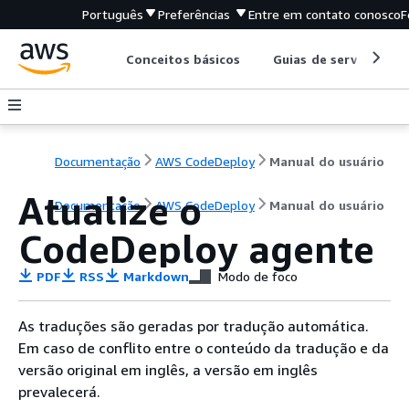
Português
Preferências
Entre em contato conosco
F
Conceitos básicos
Guias de serviço
Documentação
AWS CodeDeploy
Manual do usuário
Atualize o
Documentação
AWS CodeDeploy
Manual do usuário
CodeDeploy agente
PDF
RSS
Markdown
Modo de foco
As traduções são geradas por tradução automática.
Em caso de conflito entre o conteúdo da tradução e da
versão original em inglês, a versão em inglês
prevalecerá.