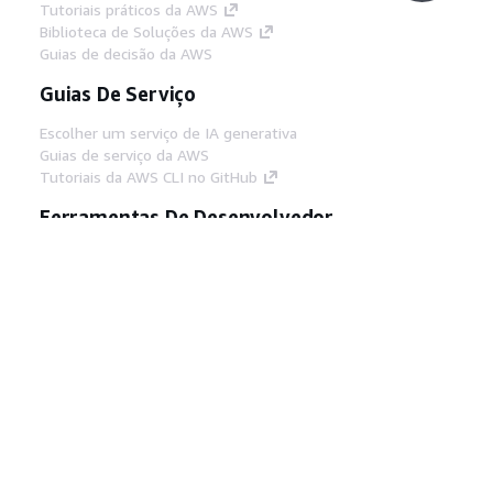
Tutoriais práticos da AWS
Biblioteca de Soluções da AWS
Guias de decisão da AWS
Guias De Serviço
Escolher um serviço de IA generativa
Guias de serviço da AWS
Tutoriais da AWS CLI no GitHub
Ferramentas De Desenvolvedor
Biblioteca de exemplos de código da AWS
AWS CLI
Centro de Builders AWS
Blog de ferramentas para desenvolvedores da
AWS
Links Úteis
Baixar servidor MCP de documentos da AWS
Faça login no Console da AWS
AWS re:Post