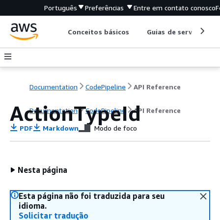
Português
Preferências
Entre em contato conosco
F
Conceitos básicos
Guias de serviço
Documentation
CodePipeline
API Reference
ActionTypeId
Documentation
CodePipeline
API Reference
PDF
Markdown
Modo de foco
Nesta página
Esta página não foi traduzida para seu
idioma.
Solicitar tradução