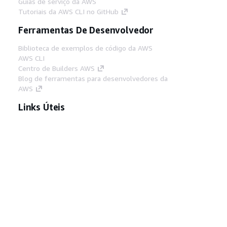
Guias de serviço da AWS
Tutoriais da AWS CLI no GitHub
Ferramentas De Desenvolvedor
Biblioteca de exemplos de código da AWS
AWS CLI
Centro de Builders AWS
Blog de ferramentas para desenvolvedores da
AWS
Links Úteis
Baixar servidor MCP de documentos da AWS
Faça login no Console da AWS
AWS re:Post
Privacidade
Termos do site
Preferências de
cookies
© 2026, Amazon Web Services, Inc. ou
suas afiliadas. Todos os direitos reservados.
Português