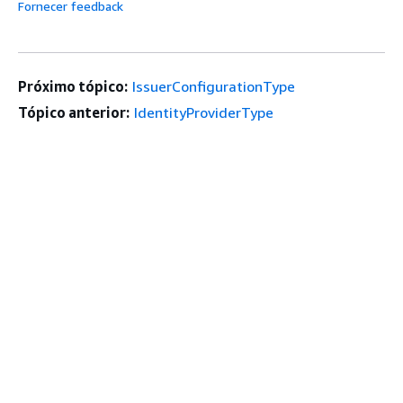
Fornecer feedback
Próximo tópico:
IssuerConfigurationType
Tópico anterior:
IdentityProviderType