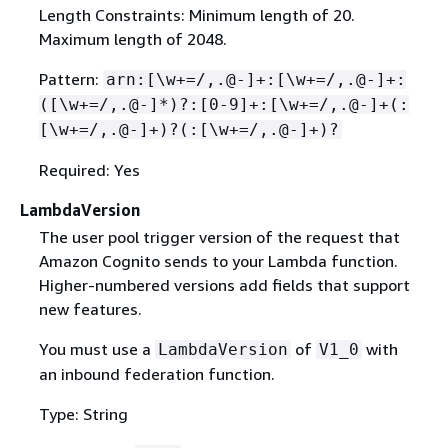
Length Constraints: Minimum length of 20.
Maximum length of 2048.
Pattern:
arn:[\w+=/,.@-]+:[\w+=/,.@-]+:
([\w+=/,.@-]*)?:[0-9]+:[\w+=/,.@-]+(:
[\w+=/,.@-]+)?(:[\w+=/,.@-]+)?
Required: Yes
LambdaVersion
The user pool trigger version of the request that
Amazon Cognito sends to your Lambda function.
Higher-numbered versions add fields that support
new features.
You must use a
of
with
LambdaVersion
V1_0
an inbound federation function.
Type: String