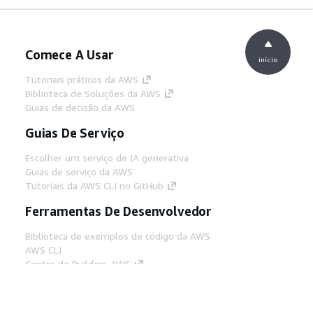
Comece A Usar
início
Tutoriais práticos da AWS
Biblioteca de Soluções da AWS
Guias de decisão da AWS
Guias De Serviço
Escolher um serviço de IA generativa
Guias de serviço da AWS
Tutoriais da AWS CLI no GitHub
Ferramentas De Desenvolvedor
Biblioteca de exemplos de código da AWS
AWS CLI
Centro de Builders AWS
Blog de ferramentas para desenvolvedores da
AWS