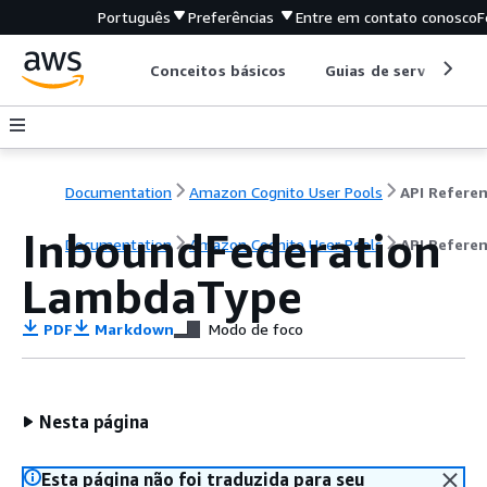
Português
Preferências
Entre em contato conosco
F
Conceitos básicos
Guias de serviço
Documentation
Amazon Cognito User Pools
API Refere
InboundFederation
Documentation
Amazon Cognito User Pools
API Refere
LambdaType
PDF
Markdown
Modo de foco
Nesta página
Esta página não foi traduzida para seu