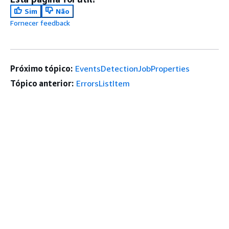
Sim
Não
Fornecer feedback
Próximo tópico:
EventsDetectionJobProperties
Tópico anterior:
ErrorsListItem