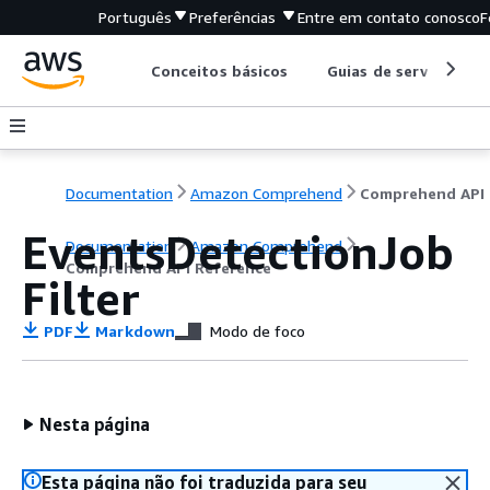
Português
Preferências
Entre em contato conosco
F
Conceitos básicos
Guias de serviço
Documentation
Amazon Comprehend
C
EventsDetectionJob
Documentation
Amazon Comprehend
Comprehend API Reference
Filter
PDF
Markdown
Modo de foco
Nesta página
Esta página não foi traduzida para seu