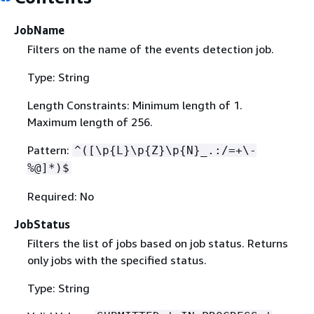
JobName
Filters on the name of the events detection job.
Type: String
Length Constraints: Minimum length of 1.
Maximum length of 256.
Pattern:
^([\p
{
L}\p
{
Z}\p
{
N}_.:/=+\-
%@]*)$
Required: No
JobStatus
Filters the list of jobs based on job status. Returns
only jobs with the specified status.
Type: String