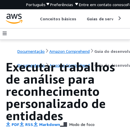
Português
Preferências
Entre em contato conosco
F
Conceitos básicos
Guias de serviço
Documentação
Amazon Comprehend
Executar trabalhos
Documentação
Amazon Comprehend
Guia do desenvol
de análise para
reconhecimento
personalizado de
entidades
PDF
RSS
Markdown
Modo de foco