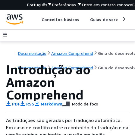
Português
Preferências
Entre em contato conosco
F
Conceitos básicos
Guias de serviço
Documentação
Amazon Comprehend
Introdução ao
Documentação
Amazon Comprehend
Guia do desenvol
Amazon
Comprehend
PDF
RSS
Markdown
Modo de foco
As traduções são geradas por tradução automática.
Em caso de conflito entre o conteúdo da tradução e da
versão original em inglês, a versão em inglês