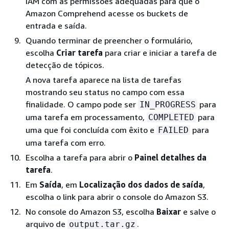
IAM com as permissões adequadas para que o
Amazon Comprehend acesse os buckets de
entrada e saída.
Quando terminar de preencher o formulário,
escolha
Criar tarefa
para criar e iniciar a tarefa de
detecção de tópicos.
A nova tarefa aparece na lista de tarefas
mostrando seu status no campo com essa
finalidade. O campo pode ser
para
IN_PROGRESS
uma tarefa em processamento,
para
COMPLETED
uma que foi concluída com êxito e
para
FAILED
uma tarefa com erro.
Escolha a tarefa para abrir o
Painel detalhes da
tarefa
.
Em
Saída
, em
Localização dos dados de saída
,
escolha o link para abrir o console do Amazon S3.
No console do Amazon S3, escolha
Baixar
e salve o
arquivo de
.
output.tar.gz