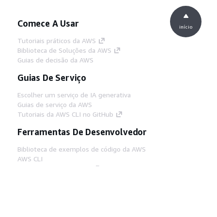
Comece A Usar
início
Tutoriais práticos da AWS
Biblioteca de Soluções da AWS
Guias de decisão da AWS
Guias De Serviço
Escolher um serviço de IA generativa
Guias de serviço da AWS
Tutoriais da AWS CLI no GitHub
Ferramentas De Desenvolvedor
Biblioteca de exemplos de código da AWS
AWS CLI
Centro de Builders AWS
Blog de ferramentas para desenvolvedores da
AWS
Links Úteis