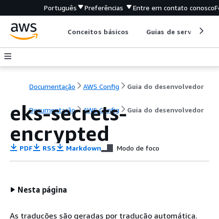
Português
Preferências
Entre em contato conosco
F
Conceitos básicos
Guias de serviço
Documentação
AWS Config
Guia do desenvolvedor
eks-secrets-
Documentação
AWS Config
Guia do desenvolvedor
encrypted
PDF
RSS
Markdown
Modo de foco
Nesta página
As traduções são geradas por tradução automática.