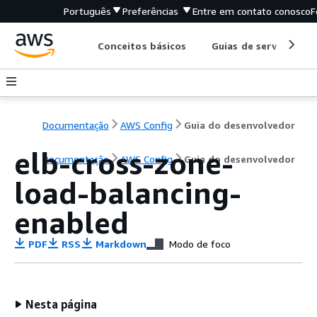
Português
Preferências
Entre em contato conosco
F
Conceitos básicos
Guias de serviço
Documentação
AWS Config
Guia do desenvolvedor
elb-cross-zone-
Documentação
AWS Config
Guia do desenvolvedor
load-balancing-
enabled
PDF
RSS
Markdown
Modo de foco
Nesta página