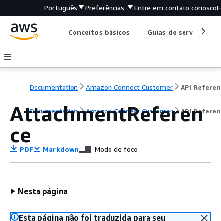
Português
Preferências
Entre em contato conosco
F
Conceitos básicos
Guias de serviço
Documentation
Amazon Connect Customer
API Referen
AttachmentReferen
Documentation
Amazon Connect Customer
API Referen
ce
PDF
Markdown
Modo de foco
Nesta página
Esta página não foi traduzida para seu