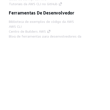
Tutoriais da AWS CLI no GitHub
Ferramentas De Desenvolvedor
Biblioteca de exemplos de código da AWS
AWS CLI
Centro de Builders AWS
Blog de ferramentas para desenvolvedores da
AWS
Links Úteis
Baixar servidor MCP de documentos da AWS
Faça login no Console da AWS
AWS re:Post
Privacidade
Termos do site
Preferências de
cookies
© 2026, Amazon Web Services, Inc. ou
suas afiliadas. Todos os direitos reservados.
Português