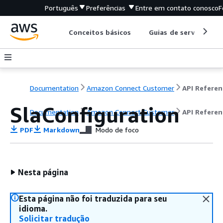
Português
Preferências
Entre em contato conosco
F
Conceitos básicos
Guias de serviço
Documentation
Amazon Connect Customer
API Referen
SlaConfiguration
Documentation
Amazon Connect Customer
API Referen
PDF
Markdown
Modo de foco
Nesta página
Esta página não foi traduzida para seu
idioma.
Solicitar tradução