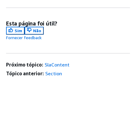
Esta página foi útil?
Sim
Não
Fornecer feedback
Próximo tópico:
SlaContent
Tópico anterior:
Section