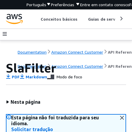
Português
Preferências
Entre em contato conosco
F
Conceitos básicos
Guias de serviço
Documentation
Amazon Connect Customer
API Referen
SlaFilter
Documentation
Amazon Connect Customer
API Referen
PDF
Markdown
Modo de foco
Nesta página
Esta página não foi traduzida para seu
idioma.
Solicitar tradução