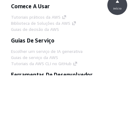
Comece A Usar
início
Tutoriais práticos da AWS
Biblioteca de Soluções da AWS
Guias de decisão da AWS
Guias De Serviço
Escolher um serviço de IA generativa
Guias de serviço da AWS
Tutoriais da AWS CLI no GitHub
Ferramentas De Desenvolvedor
Biblioteca de exemplos de código da AWS
AWS CLI
Centro de Builders AWS
Blog de ferramentas para desenvolvedores da
AWS
Links Úteis
Baixar servidor MCP de documentos da AWS