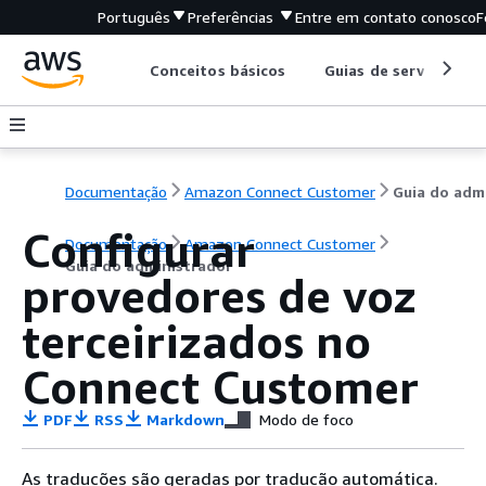
Português
Preferências
Entre em contato conosco
F
Conceitos básicos
Guias de serviço
Documentação
Amazon Connect Customer
Configurar
Documentação
Amazon Connect Customer
Guia do administrador
provedores de voz
terceirizados no
Connect Customer
PDF
RSS
Markdown
Modo de foco
As traduções são geradas por tradução automática.