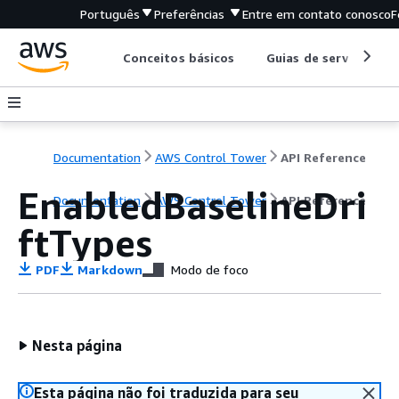
Português
Preferências
Entre em contato conosco
F
Conceitos básicos
Guias de serviço
Documentation
AWS Control Tower
API Reference
EnabledBaselineDri
Documentation
AWS Control Tower
API Reference
ftTypes
PDF
Markdown
Modo de foco
Nesta página
Esta página não foi traduzida para seu