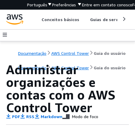
Português
Preferências
Entre em contato conosco
F
Conceitos básicos
Guias de serviço
Documentação
AWS Control Tower
Guia do usuário
Administrar
Documentação
AWS Control Tower
Guia do usuário
organizações e
contas com o AWS
Control Tower
PDF
RSS
Markdown
Modo de foco