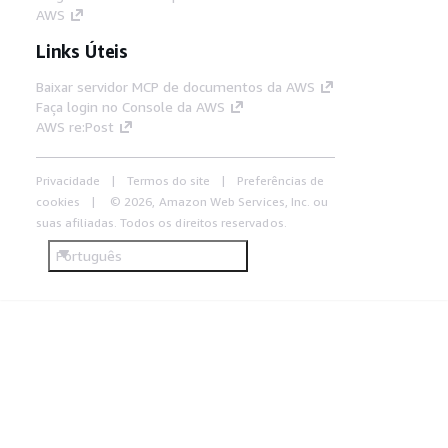
AWS
Links Úteis
Baixar servidor MCP de documentos da AWS
Faça login no Console da AWS
AWS re:Post
Privacidade
Termos do site
Preferências de
cookies
© 2026, Amazon Web Services, Inc. ou
suas afiliadas. Todos os direitos reservados.
Português