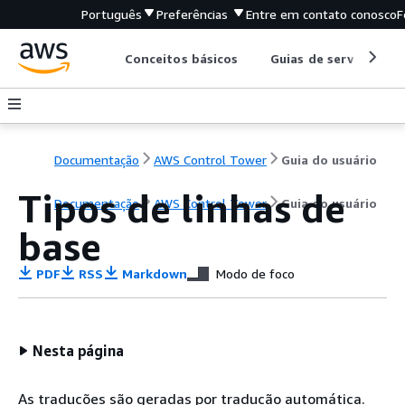
Português
Preferências
Entre em contato conosco
F
Conceitos básicos
Guias de serviço
Documentação
AWS Control Tower
Guia do usuário
Tipos de linhas de
Documentação
AWS Control Tower
Guia do usuário
base
PDF
RSS
Markdown
Modo de foco
Nesta página
As traduções são geradas por tradução automática.