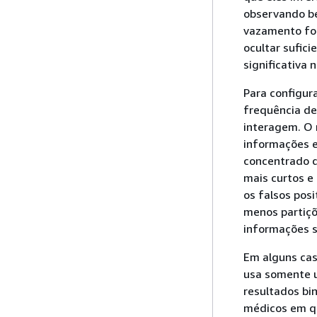
observando be
vazamento for
ocultar sufic
significativa
Para configur
frequência de
interagem. O 
informações e
concentrado q
mais curtos 
os falsos pos
menos partiçõ
informações s
Em alguns cas
usa somente u
resultados bi
médicos em q