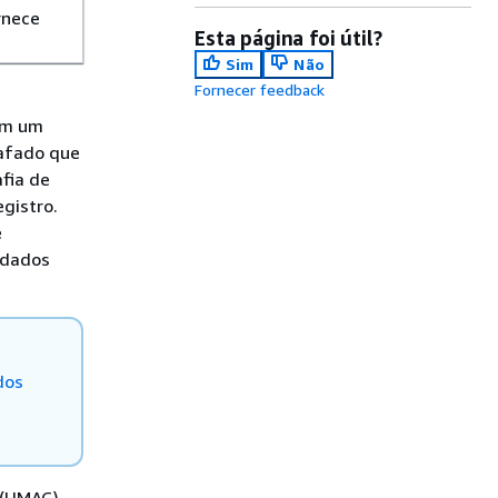
rnece
Esta página foi útil?
Sim
Não
Fornecer feedback
iam um
rafado que
fia de
gistro.
e
 dados
dos