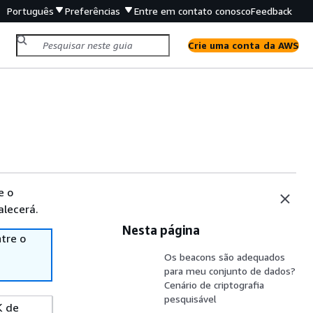
Português
Preferências
Entre em contato conosco
Feedback
Crie uma conta da AWS
e o
alecerá.
Nesta página
tre o
Os beacons são adequados
para meu conjunto de dados?
Cenário de criptografia
pesquisável
K de