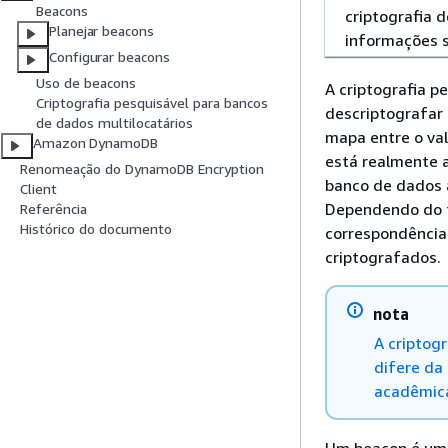
Beacons
criptografia 
Planejar beacons
informações 
Configurar beacons
Uso de beacons
A criptografia p
Criptografia pesquisável para bancos
descriptografar 
de dados multilocatários
mapa entre o va
Amazon DynamoDB
está realmente 
Renomeação do DynamoDB Encryption
banco de dados 
Client
Dependendo do t
Referência
Histórico do documento
correspondência
criptografados.
nota
A criptog
difere da
acadêmica