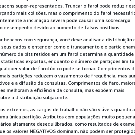
acons super-representados. Truncar o farol pode reduzir es
çando mais colisões, mas o comprimento do farol necessári
ientemente a inclinação severa pode causar uma sobrecarga
 no desempenho devido ao aumento de falsos positivos.
ar beacons com segurança, você deve analisar a distribuição 
 seus dados e entender como o truncamento e o particiona
número de bits retidos em um farol determina a quantidade
statísticas expostas, enquanto o número de partições limita
ualquer valor de farol único pode se tornar. Comprimentos d
e mais partições reduzem o vazamento de frequência, mas 
itivos e a difusão de consultas. Comprimentos de farol maior
es melhoram a eficiência da consulta, mas expõem mais
obre a distribuição subjacente.
os extremos, as cargas de trabalho não são viáveis quando a
ma única partição. Atributos com populações muito pequena
nários altamente desequilibrados, como resultados de exame
ue os valores NEGATIVOS dominam, não podem ser protegid