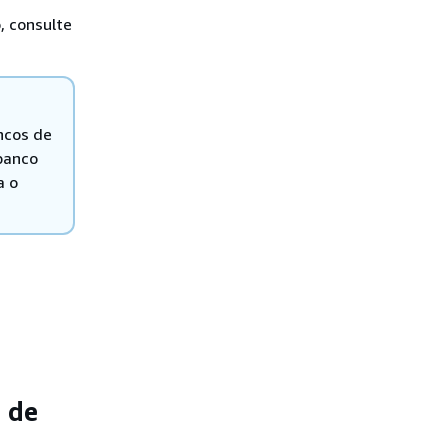
 consulte
ncos de
banco
a o
 de