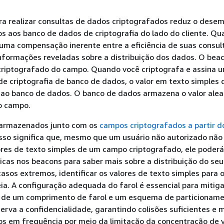
ra realizar consultas de dados criptografados reduz o dese
s aos banco de dados de criptografia do lado do cliente. Q
uma compensação inerente entre a eficiência de suas consul
nformações reveladas sobre a distribuição dos dados. O bea
 criptografado do campo. Quando você criptografa e assina
e criptografia de banco de dados, o valor em texto simples
 ao banco de dados. O banco de dados armazena o valor alea
o campo.
 armazenados junto com os
campos criptografados a partir d
 Isso significa que, mesmo que um usuário não autorizado não
lores de texto simples de um campo criptografado, ele poderá 
ticas nos beacons para saber mais sobre a distribuição do se
asos extremos, identificar os valores de texto simples para 
a. A configuração adequada do farol é essencial para mitiga
ão de um comprimento de farol e um esquema de particionam
erva a confidencialidade, garantindo colisões suficientes e 
s em frequência por meio da limitação da concentração de 