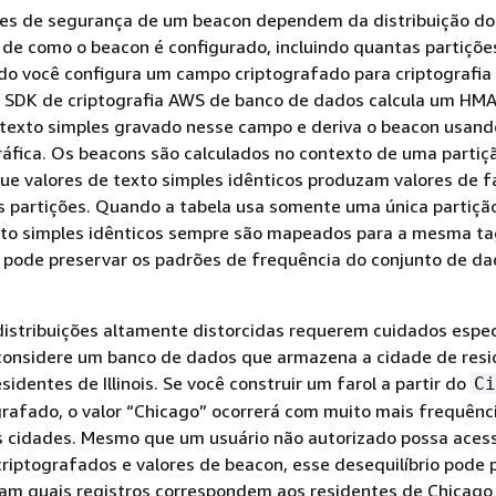
es de segurança de um beacon dependem da distribuição d
 de como o beacon é configurado, incluindo quantas partiçõe
o você configura um campo criptografado para criptografia
o SDK de criptografia AWS de banco de dados calcula um HM
 texto simples gravado nesse campo e deriva o beacon usan
ráfica. Os beacons são calculados no contexto de uma partiçã
ue valores de texto simples idênticos produzam valores de f
s partições. Quando a tabela usa somente uma única partiçã
xto simples idênticos sempre são mapeados para a mesma t
 pode preservar os padrões de frequência do conjunto de d
stribuições altamente distorcidas requerem cuidados espec
considere um banco de dados que armazena a cidade de resi
sidentes de Illinois. Se você construir um farol a partir do
Ci
rafado, o valor “Chicago” ocorrerá com muito mais frequênc
 cidades. Mesmo que um usuário não autorizado possa aces
criptografados e valores de beacon, esse desequilíbrio pode 
ram quais registros correspondem aos residentes de Chicago