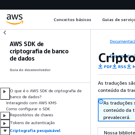
Conceitos básicos
Guias de serviç
Documentaç
AWS SDK de
criptografia de banco
Cripto
Documentaç
de dados
PDF
RSS
M
Guia do desenvolvedor
As traduções são
conteúdo da trad
O que é o AWS SDK de criptografia de
banco de dados?
As traduções 
Interagindo com AWS KMS
Como configurar o SDK
conteúdo da tr
Repositórios de chaves
prevalecerá.
Tokens de autenticação
Criptografia pesquisável
Nossa bibliot