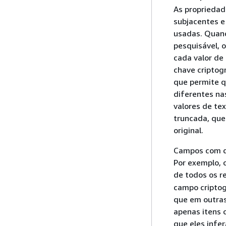
As propriedad
subjacentes e
usadas. Quand
pesquisável, 
cada valor de
chave criptog
que permite q
diferentes na
valores de te
truncada, que
original.
Campos com di
Por exemplo, 
de todos os re
campo criptog
que em outras
apenas itens 
que eles infe