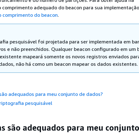
truncamento e do número de partições. Para obter ajuda na
 comprimento adequado do beacon para sua implementação,
o comprimento do beacon
.
rafia pesquisável foi projetada para ser implementada em ba
os e não preenchidos. Qualquer beacon configurado em um 
existente mapeará somente os novos registros enviados par
dados, não há como um beacon mapear os dados existentes.
são adequados para meu conjunto de dados?
riptografia pesquisável
s são adequados para meu conjunto