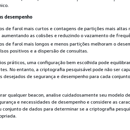
nico.
us desempenho
s de farol mais curtos e contagens de partições mais altas
, aumentando as colisões e reduzindo o vazamento de frequê
s de farol mais longos e menos partições melhoram o des
alsos positivos e a dispersão de consultas.
os práticos, uma configuração bem escolhida pode equilibra
es. No entanto, a criptografia pesquisável pode não ser cap
eis desejados de segurança e desempenho para cada conjunt
urar qualquer beacon, analise cuidadosamente seu modelo d
egurança e necessidades de desempenho e considere as carac
u conjunto de dados para determinar se a criptografia pesqui
opriada.