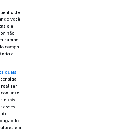
mpenho de
uando você
tas e a
con não
 um campo
 do campo
tório e
os quais
 consiga
realizar
u conjunto
os quais
r esses
ento
mitigando
valores em