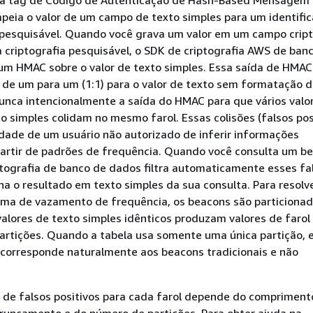
a tag de Código de Autenticação de Hash-Based Mensagem
peia o valor de um campo de texto simples para um identifi
 pesquisável. Quando você grava um valor em um campo crip
 criptografia pesquisável, o SDK de criptografia AWS de ban
m HMAC sobre o valor de texto simples. Essa saída de HMA
 de um para um (1:1) para o valor de texto sem formatação 
unca intencionalmente a saída do HMAC para que vários valo
to simples colidam no mesmo farol. Essas colisões (falsos pos
dade de um usuário não autorizado de inferir informações
partir de padrões de frequência. Quando você consulta um be
tografia de banco de dados filtra automaticamente esses fa
rna o resultado em texto simples da sua consulta. Para resolv
ema de vazamento de frequência, os beacons são particionad
alores de texto simples idênticos produzam valores de farol
artições. Quando a tabela usa somente uma única partição, 
orresponde naturalmente aos beacons tradicionais e não
de falsos positivos para cada farol depende do compriment