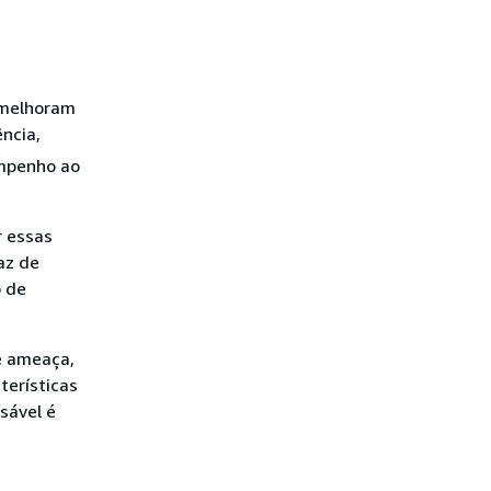
 melhoram
ncia,
empenho ao
r essas
az de
o de
e ameaça,
terísticas
sável é