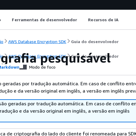
o
Ferramentas de desenvolvedor
Recursos de IA
ão
AWS Database Encryption SDK
Guia do desenvolvedor
grafia pesquisável
ão
AWS Database Encryption SDK
Guia do desenvolvedor
arkdown
Modo de foco
 geradas por tradução automática. Em caso de conflito entr
ução e da versão original em inglês, a versão em inglês prev
são geradas por tradução automática. Em caso de conflito en
adução e da versão original em inglês, a versão em inglês
eca de criptografia do lado do cliente foi renomeada para SD