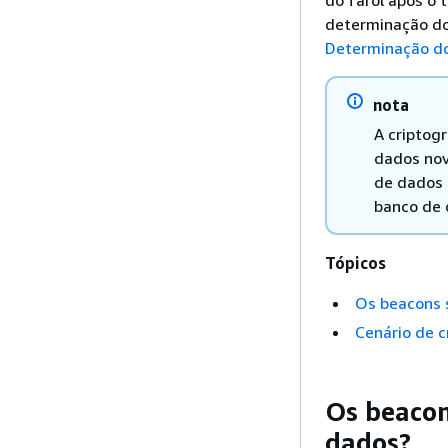
do farol após o 
determinação do
Determinação d
nota
A criptog
dados nov
de dados 
banco de 
Tópicos
Os beacons 
Cenário de c
Os beacon
dados?