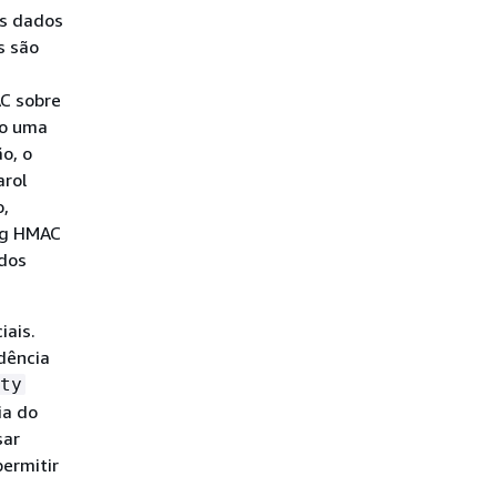
os dados
s são
AC sobre
do uma
o, o
arol
o,
ag HMAC
ados
iais.
dência
ty
ia do
sar
permitir