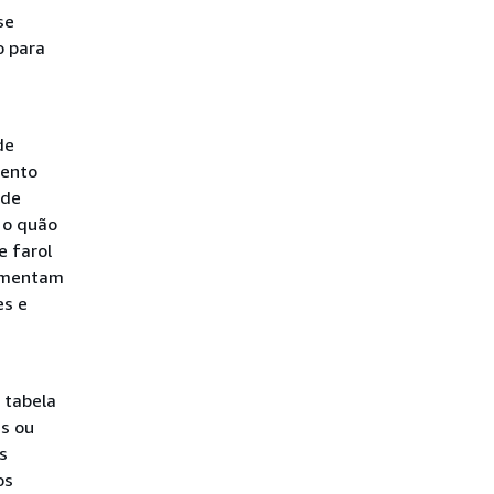
se
o para
de
mento
 de
 o quão
e farol
aumentam
es e
 tabela
s ou
s
os