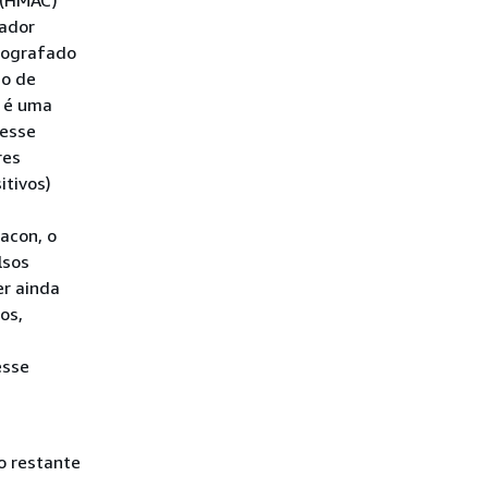
 (HMAC)
cador
tografado
co de
C é uma
desse
res
itivos)
acon, o
lsos
er ainda
os,
esse
o restante