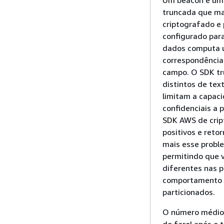
Um beacon é um
truncada que ma
criptografado e
configurado para
dados computa u
correspondência
campo. O SDK tr
distintos de tex
limitam a capaci
confidenciais a 
SDK AWS de crip
positivos e reto
mais esse probl
permitindo que v
diferentes nas p
comportamento c
particionados.
O número médio 