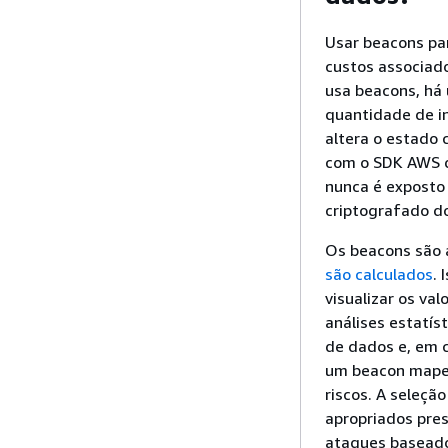
Usar beacons pa
custos associado
usa beacons, há 
quantidade de i
altera o estado
com o SDK AWS d
nunca é exposto
criptografado d
Os beacons são
são calculados
.
visualizar os va
análises estatís
de dados e, em c
um beacon mapei
riscos. A seleç
apropriados pres
ataques baseado