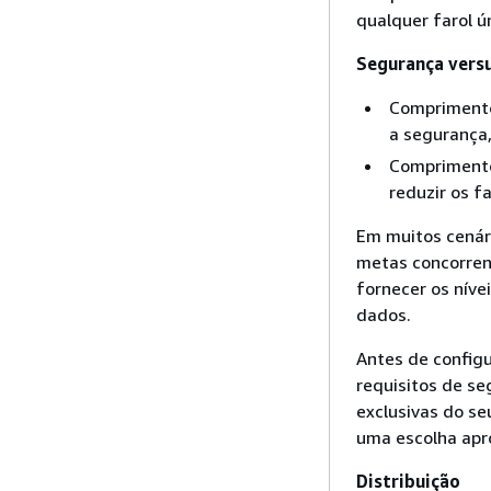
qualquer farol ú
Segurança vers
Comprimento
a segurança
Comprimento
reduzir os f
Em muitos cenári
metas concorrent
fornecer os nív
dados.
Antes de config
requisitos de s
exclusivas do se
uma escolha apr
Distribuição