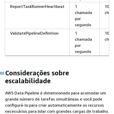
ReportTaskRunnerHeartbeat
1
100
chamada
cha
por
segundo
ValidatePipelineDefinition
1
100
chamada
cha
por
segundo
Considerações sobre
escalabilidade
AWS Data Pipeline é dimensionado para acomodar um
grande número de tarefas simultâneas e você pode
configurá-lo para criar automaticamente os recursos
necessários para lidar com grandes cargas de trabalho.