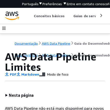
Português
Preferências
Entre em contato conosco
F
Conceitos básicos
Guias de serviço
Documentação
AWS Data Pipeline
Guia do Desenvolved
AWS Data Pipeline
Documentação
AWS Data Pipeline
Guia do Desenvolved
Limites
PDF
Markdown
Modo de foco
Nesta página
AWS Data Pipeline não está mais disponível para novos