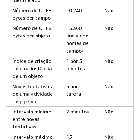
Número de UTF8
10,240
Não
bytes por campo
Número de UTF8
15.360
Não
bytes por objeto
(incluindo
nomes de
campo)
Índice de criação
1 por 5
Não
de uma instância
minutos
de um objeto
Novas tentativas
5 por
Não
de uma atividade
tarefa
de pipeline
Intervalo mínimo
2 minutos
Não
entre novas
tentativas
Intervalo máximo
15
Não