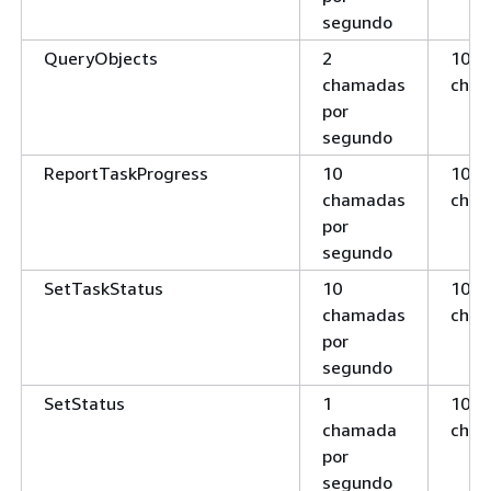
segundo
QueryObjects
2
100
chamadas
cha
por
segundo
ReportTaskProgress
10
100
chamadas
cha
por
segundo
SetTaskStatus
10
100
chamadas
cha
por
segundo
SetStatus
1
100
chamada
cha
por
segundo