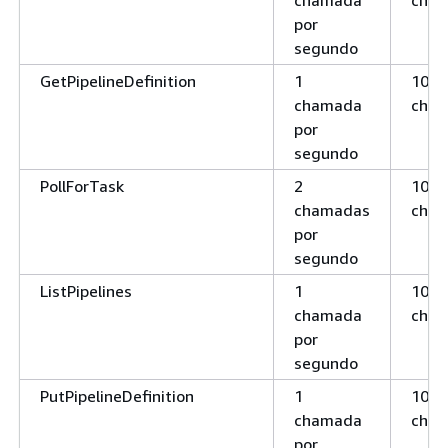
chamada
cha
por
segundo
GetPipelineDefinition
1
100
chamada
cha
por
segundo
PollForTask
2
100
chamadas
cha
por
segundo
ListPipelines
1
100
chamada
cha
por
segundo
PutPipelineDefinition
1
100
chamada
cha
por