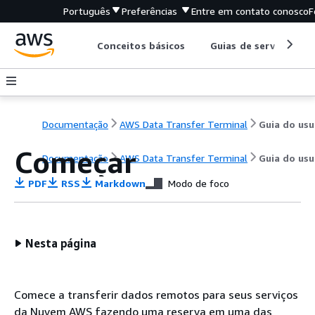
Português
Preferências
Entre em contato conosco
F
Conceitos básicos
Guias de serviço
Documentação
AWS Data Transfer Terminal
G
Começar
Documentação
AWS Data Transfer Terminal
Guia do usu
PDF
RSS
Markdown
Modo de foco
Nesta página
Comece a transferir dados remotos para seus serviços
da Nuvem AWS fazendo uma reserva em uma das