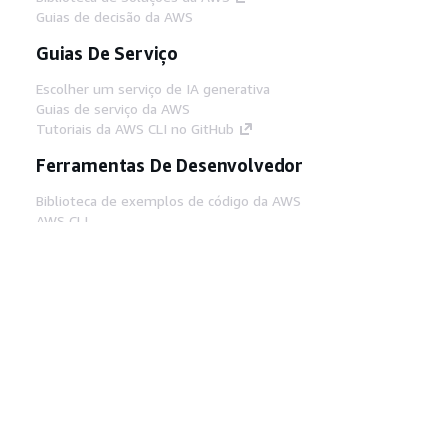
Guias de decisão da AWS
Guias De Serviço
Escolher um serviço de IA generativa
Guias de serviço da AWS
Tutoriais da AWS CLI no GitHub
Ferramentas De Desenvolvedor
Biblioteca de exemplos de código da AWS
AWS CLI
Centro de Builders AWS
Blog de ferramentas para desenvolvedores da
AWS
Links Úteis
Baixar servidor MCP de documentos da AWS
Faça login no Console da AWS
AWS re:Post
Privacidade
Termos do site
Preferências de