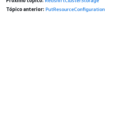
Próximo tópico:
RedshiftClusterStorage
Tópico anterior:
PutResourceConfiguration