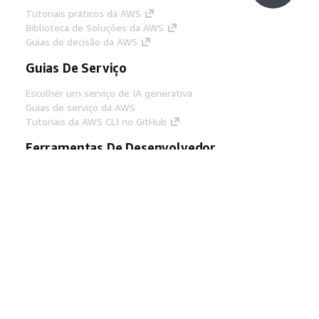
Tutoriais práticos da AWS
Biblioteca de Soluções da AWS
Guias de decisão da AWS
Guias De Serviço
Escolher um serviço de IA generativa
Guias de serviço da AWS
Tutoriais da AWS CLI no GitHub
Ferramentas De Desenvolvedor
Biblioteca de exemplos de código da AWS
AWS CLI
Centro de Builders AWS
Blog de ferramentas para desenvolvedores da
AWS
Links Úteis
Baixar servidor MCP de documentos da AWS
Faça login no Console da AWS
AWS re:Post