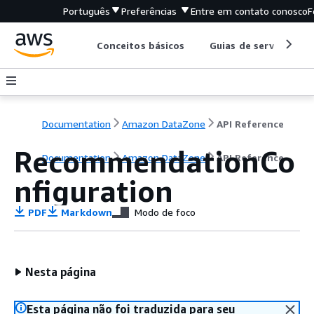
Português
Preferências
Entre em contato conosco
F
Conceitos básicos
Guias de serviço
Documentation
Amazon DataZone
API Reference
RecommendationCo
Documentation
Amazon DataZone
API Reference
nfiguration
PDF
Markdown
Modo de foco
Nesta página
Esta página não foi traduzida para seu