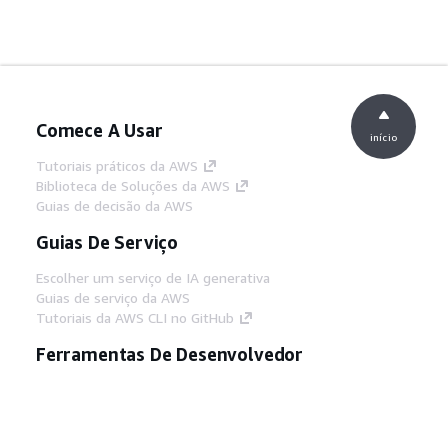
Comece A Usar
início
Tutoriais práticos da AWS
Biblioteca de Soluções da AWS
Guias de decisão da AWS
Guias De Serviço
Escolher um serviço de IA generativa
Guias de serviço da AWS
Tutoriais da AWS CLI no GitHub
Ferramentas De Desenvolvedor
Biblioteca de exemplos de código da AWS
AWS CLI
Centro de Builders AWS