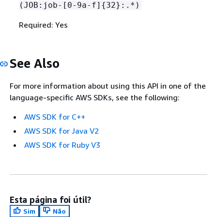
(JOB:job-[0-9a-f]
{
32}:.*)
Required: Yes
See Also
For more information about using this API in one of the
language-specific AWS SDKs, see the following:
AWS SDK for C++
AWS SDK for Java V2
AWS SDK for Ruby V3
Esta página foi útil?
Sim
Não