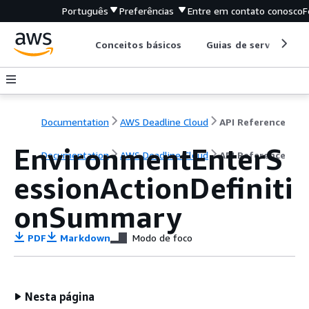
Português
Preferências
Entre em contato conosco
F
Conceitos básicos
Guias de serviço
Documentation
AWS Deadline Cloud
API Reference
EnvironmentEnterS
Documentation
AWS Deadline Cloud
API Reference
essionActionDefiniti
onSummary
PDF
Markdown
Modo de foco
Nesta página