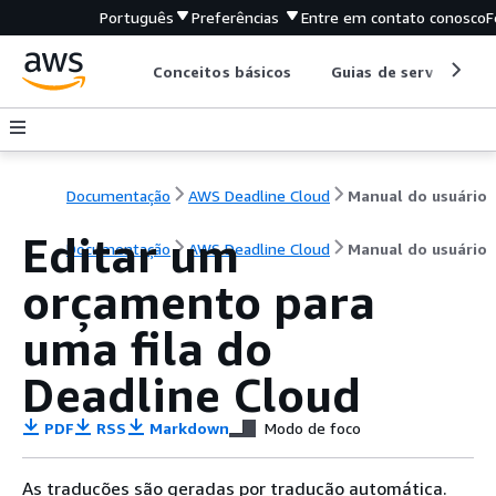
Português
Preferências
Entre em contato conosco
F
Conceitos básicos
Guias de serviço
Documentação
AWS Deadline Cloud
Manual do usuário
Editar um
Documentação
AWS Deadline Cloud
Manual do usuário
orçamento para
uma fila do
Deadline Cloud
PDF
RSS
Markdown
Modo de foco
As traduções são geradas por tradução automática.