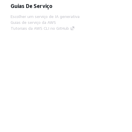
Guias De Serviço
Escolher um serviço de IA generativa
Guias de serviço da AWS
Tutoriais da AWS CLI no GitHub
Ferramentas De Desenvolvedor
Biblioteca de exemplos de código da AWS
AWS CLI
Centro de Builders AWS
Blog de ferramentas para desenvolvedores da
AWS
Links Úteis
Baixar servidor MCP de documentos da AWS
Faça login no Console da AWS
AWS re:Post
Privacidade
Termos do site
Preferências de
cookies
© 2026, Amazon Web Services, Inc. ou