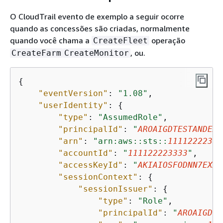
O CloudTrail evento de exemplo a seguir ocorre
quando as concessões são criadas, normalmente
quando você chama a
operação
CreateFleet
, ou.
CreateFarm
CreateMonitor
{
"eventVersion"
: 
"1.08"
,

"userIdentity"
: 
{
"type"
: 
"AssumedRole"
,

"principalId"
: 
"
AROAIGDTESTANDEXA
"arn"
: 
"arn:aws::sts::
11112222333
"accountId"
: 
"
111122223333
"
,

"accessKeyId"
: 
"
AKIAIOSFODNN7EXAM
"sessionContext"
: 
{
"sessionIssuer"
: 
{
"type"
: 
"Role"
,

"principalId"
: 
"
AROAIGDTE