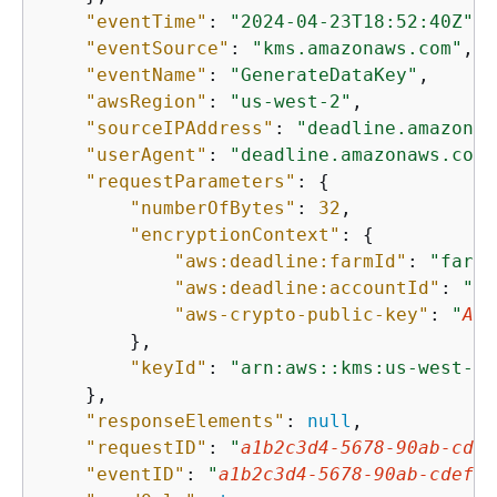
"eventTime"
: 
"2024-04-23T18:52:40Z"
,

"eventSource"
: 
"kms.amazonaws.com"
,

"eventName"
: 
"GenerateDataKey"
,

"awsRegion"
: 
"us-west-2"
,

"sourceIPAddress"
: 
"deadline.amazonaw
"userAgent"
: 
"deadline.amazonaws.com"
"requestParameters"
: 
{
"numberOfBytes"
: 
32
,

"encryptionContext"
: 
{
"aws:deadline:farmId"
: 
"farm-
"aws:deadline:accountId"
: 
"
11
"aws-crypto-public-key"
: 
"
Aot
        },

"keyId"
: 
"arn:aws::kms:us-west-2:
    },

"responseElements"
: 
null
,

"requestID"
: 
"
a1b2c3d4-5678-90ab-cdef
"eventID"
: 
"
a1b2c3d4-5678-90ab-cdef-E