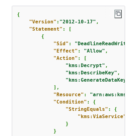
{
"Version"
:
"2012-10-17"
,

"Statement"
: [

{
"Sid"
: 
"DeadlineReadWrite"
,

"Effect"
: 
"Allow"
,

"Action"
: [

"kms:Decrypt"
,

"kms:DescribeKey"
,

"kms:GenerateDataKey"
            ],

"Resource"
: 
"arn:aws:kms:us
"Condition"
: 
{
"StringEquals"
: 
{
"kms:ViaService"
: 
"
                }

            }
