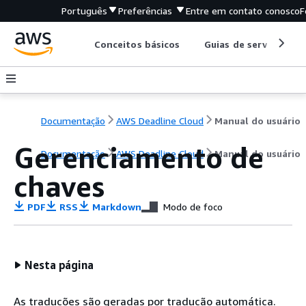
Português
Preferências
Entre em contato conosco
F
Conceitos básicos
Guias de serviço
Documentação
AWS Deadline Cloud
Manual do usuário
Gerenciamento de
Documentação
AWS Deadline Cloud
Manual do usuário
chaves
PDF
RSS
Markdown
Modo de foco
Nesta página
As traduções são geradas por tradução automática.