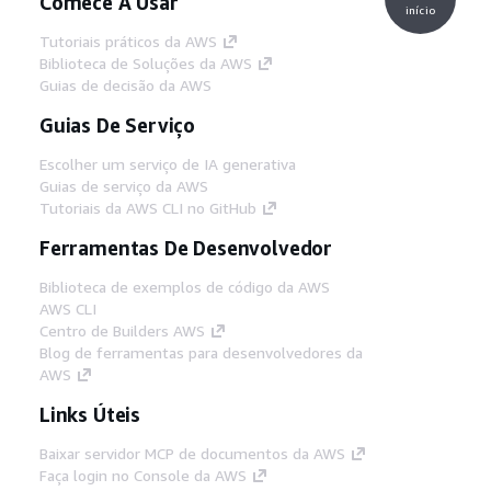
Comece A Usar
início
Tutoriais práticos da AWS
Biblioteca de Soluções da AWS
Guias de decisão da AWS
Guias De Serviço
Escolher um serviço de IA generativa
Guias de serviço da AWS
Tutoriais da AWS CLI no GitHub
Ferramentas De Desenvolvedor
Biblioteca de exemplos de código da AWS
AWS CLI
Centro de Builders AWS
Blog de ferramentas para desenvolvedores da
AWS
Links Úteis
Baixar servidor MCP de documentos da AWS
Faça login no Console da AWS