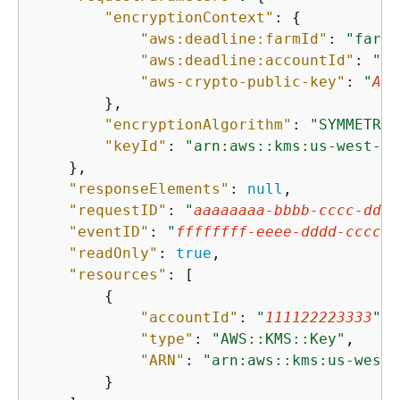
"encryptionContext"
: 
{
"aws:deadline:farmId"
: 
"farm-
"aws:deadline:accountId"
: 
"
11
"aws-crypto-public-key"
: 
"
Aot
        },

"encryptionAlgorithm"
: 
"SYMMETRIC
"keyId"
: 
"arn:aws::kms:us-west-2:
    },

"responseElements"
: 
null
,

"requestID"
: 
"
aaaaaaaa-bbbb-cccc-dddd
"eventID"
: 
"
ffffffff-eeee-dddd-cccc-b
"readOnly"
: 
true
,

"resources"
: [

{
"accountId"
: 
"
111122223333
"
,

"type"
: 
"AWS::KMS::Key"
,

"ARN"
: 
"arn:aws::kms:us-west-
        }
