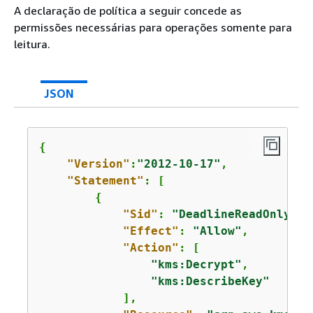
A declaração de política a seguir concede as
permissões necessárias para operações somente para
leitura.
JSON
{
"Version"
:
"2012-10-17"
,

"Statement"
: [

{
"Sid"
: 
"DeadlineReadOnly"
,

"Effect"
: 
"Allow"
,

"Action"
: [

"kms:Decrypt"
,

"kms:DescribeKey"
            ],
