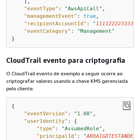
    ],

"eventType"
: 
"AwsApiCall"
,

"managementEvent"
: 
true
,

"recipientAccountId"
: 
"
111122223333
"
,

"eventCategory"
: 
"Management"
}
CloudTrail evento para criptografia
O CloudTrail evento de exemplo a seguir ocorre ao
criptografar valores usando a chave KMS gerenciada
pelo cliente.
{
"eventVersion"
: 
"1.08"
,

"userIdentity"
: 
{
"type"
: 
"AssumedRole"
,

"principalId"
: 
"
AROAIGDTESTANDEXA