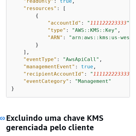
"readOnly"
: 
true
,

"resources"
: [

{
"accountId"
: 
"
111122223333
"
,

"type"
: 
"AWS::KMS::Key"
,

"ARN"
: 
"arn:aws::kms:us-west-
        }

    ],

"eventType"
: 
"AwsApiCall"
,

"managementEvent"
: 
true
,

"recipientAccountId"
: 
"
111122223333
"
,

"eventCategory"
: 
"Management"
}
Excluindo uma chave KMS
gerenciada pelo cliente