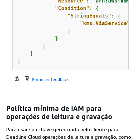
"Resource"
: 
"arn:aws:kms:us
"Condition"
: 
{
"StringEquals"
: 
{
"kms:ViaService"
: 
"
                }

            }

        }

    ]

}
Fornecer feedback
Política mínima de IAM para
operações de leitura e gravação
Para usar sua chave gerenciada pelo cliente para
Deadline Cloud operações de leitura e gravação, como