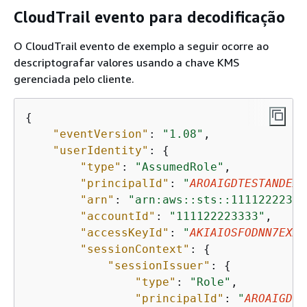
CloudTrail evento para decodificação
O CloudTrail evento de exemplo a seguir ocorre ao
descriptografar valores usando a chave KMS
gerenciada pelo cliente.
{
"eventVersion"
: 
"1.08"
,

"userIdentity"
: 
{
"type"
: 
"AssumedRole"
,

"principalId"
: 
"
AROAIGDTESTANDEXA
"arn"
: 
"arn:aws::sts::11112222333
"accountId"
: 
"111122223333"
,

"accessKeyId"
: 
"
AKIAIOSFODNN7EXAM
"sessionContext"
: 
{
"sessionIssuer"
: 
{
"type"
: 
"Role"
,

"principalId"
: 
"
AROAIGDTE