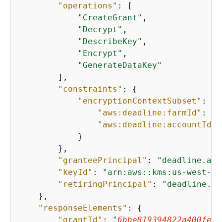
"operations"
: [

"CreateGrant"
,

"Decrypt"
,

"DescribeKey"
,

"Encrypt"
,

"GenerateDataKey"
        ],

"constraints"
: 
{
"encryptionContextSubset"
: 
{
"aws:deadline:farmId"
: 
"f
"aws:deadline:accountId"
:
            }

        },

"granteePrincipal"
: 
"deadline.ama
"keyId"
: 
"arn:aws::kms:us-west-2:
"retiringPrincipal"
: 
"deadline.am
    },

"responseElements"
: 
{
"grantId"
: 
"
6bbe819394822a400fe5e