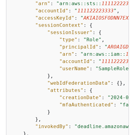
"arn"
: 
"arn:aws::sts::
11112222333
"accountId"
: 
"
111122223333
"
,

"accessKeyId"
: 
"
AKIAIOSFODNN7EXAM
"sessionContext"
: 
{
"sessionIssuer"
: 
{
"type"
: 
"Role"
,

"principalId"
: 
"
AROAIGDTE
"arn"
: 
"arn:aws::iam::
111
"accountId"
: 
"
11112222333
"userName"
: 
"SampleRole"
            },

"webIdFederationData"
: 
{
},

"attributes"
: 
{
"creationDate"
: 
"2024-04-
"mfaAuthenticated"
: 
"fals
            }

        },

"invokedBy"
: 
"deadline.amazonaws.
    },
