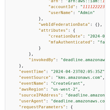
"arn"
: 
"arn:aws::iam::
111
"accountId"
: 
"
11112222333
"userName"
: 
"Admin"
            },

"webIdFederationData"
: 
{
},

"attributes"
: 
{
"creationDate"
: 
"2024-04-
"mfaAuthenticated"
: 
"fals
            }

        },

"invokedBy"
: 
"deadline.amazonaws.
    },

"eventTime"
: 
"2024-04-23T02:05:35Z"
,

"eventSource"
: 
"kms.amazonaws.com"
,

"eventName"
: 
"CreateGrant"
,

"awsRegion"
: 
"us-west-2"
,

"sourceIPAddress"
: 
"deadline.amazonaw
"userAgent"
: 
"deadline.amazonaws.com"
"requestParameters"
: 
{