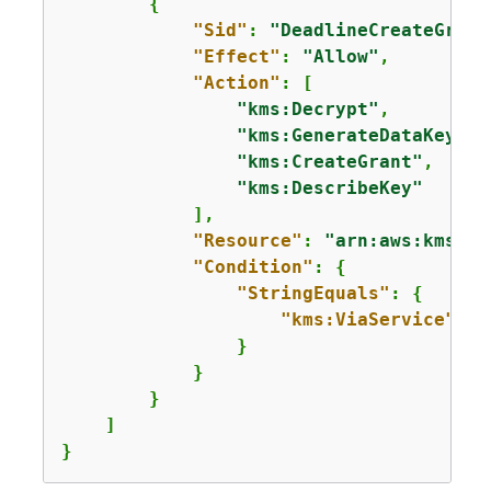
{
"Sid"
: 
"DeadlineCreateGrant
"Effect"
: 
"Allow"
,

"Action"
: [

"kms:Decrypt"
,

"kms:GenerateDataKey"
,

"kms:CreateGrant"
,

"kms:DescribeKey"
            ],

"Resource"
: 
"arn:aws:kms:us
"Condition"
: 
{
"StringEquals"
: 
{
"kms:ViaService"
: 
"
                }

            }

        }

    ]

}