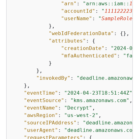
"arn"
: 
"arn:aws::iam::
111
"accountId"
: 
"
11112222333
"userName"
: 
"
SampleRole
"
            },

"webIdFederationData"
: 
{
},

"attributes"
: 
{
"creationDate"
: 
"2024-04-
"mfaAuthenticated"
: 
"fals
            }

        },

"invokedBy"
: 
"deadline.amazonaws.
    },

"eventTime"
: 
"2024-04-23T18:51:44Z"
,

"eventSource"
: 
"kms.amazonaws.com"
,

"eventName"
: 
"Decrypt"
,

"awsRegion"
: 
"us-west-2"
,

"sourceIPAddress"
: 
"deadline.amazonaw
"userAgent"
: 
"deadline.amazonaws.com"
"requestParameters"
: 
{