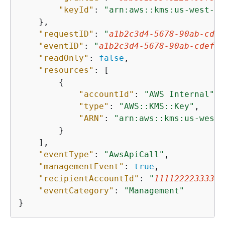
"keyId"
: 
"arn:aws::kms:us-west-2:
    },

"requestID"
: 
"
a1b2c3d4-5678-90ab-cdef
"eventID"
: 
"
a1b2c3d4-5678-90ab-cdef-E
"readOnly"
: 
false
,

"resources"
: [

{
"accountId"
: 
"AWS Internal"
,

"type"
: 
"AWS::KMS::Key"
,

"ARN"
: 
"arn:aws::kms:us-west-
        }

    ],

"eventType"
: 
"AwsApiCall"
,

"managementEvent"
: 
true
,

"recipientAccountId"
: 
"
111122223333
"
,

"eventCategory"
: 
"Management"
}