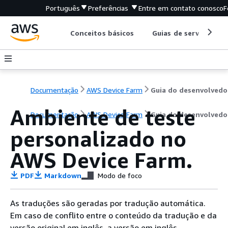
Português
Preferências
Entre em contato conosco
F
Conceitos básicos
Guias de serviço
Documentação
AWS Device Farm
Guia do desenvolvedo
Ambiente de teste
Documentação
AWS Device Farm
Guia do desenvolvedo
personalizado no
AWS Device Farm.
PDF
Markdown
Modo de foco
As traduções são geradas por tradução automática.
Em caso de conflito entre o conteúdo da tradução e da
versão original em inglês, a versão em inglês