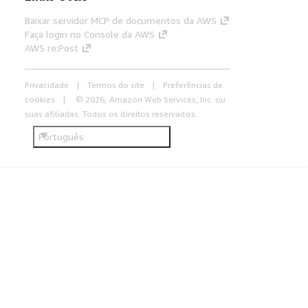
Baixar servidor MCP de documentos da AWS
Faça login no Console da AWS
AWS re:Post
Privacidade
Termos do site
Preferências de
cookies
© 2026, Amazon Web Services, Inc. ou
suas afiliadas. Todos os direitos reservados.
Português