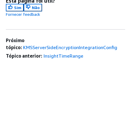
Esta página foi útil?
Sim
Não
Fornecer feedback
Próximo
tópico:
KMSServerSideEncryptionIntegrationConfig
Tópico anterior:
InsightTimeRange