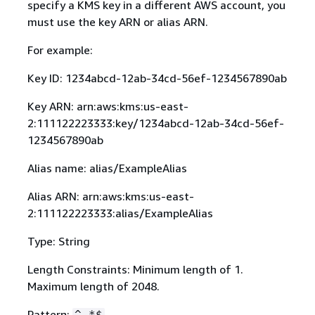
specify a KMS key in a different AWS account, you
must use the key ARN or alias ARN.
For example:
Key ID: 1234abcd-12ab-34cd-56ef-1234567890ab
Key ARN: arn:aws:kms:us-east-
2:111122223333:key/1234abcd-12ab-34cd-56ef-
1234567890ab
Alias name: alias/ExampleAlias
Alias ARN: arn:aws:kms:us-east-
2:111122223333:alias/ExampleAlias
Type: String
Length Constraints: Minimum length of 1.
Maximum length of 2048.
Pattern:
^.*$