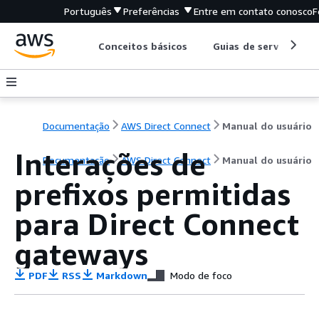
Português
Preferências
Entre em contato conosco
F
Conceitos básicos
Guias de serviço
Documentação
AWS Direct Connect
Manual do usuário
Interações de
Documentação
AWS Direct Connect
Manual do usuário
prefixos permitidas
para Direct Connect
gateways
PDF
RSS
Markdown
Modo de foco