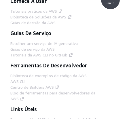
Comece A Usar
início
Tutoriais práticos da AWS
Biblioteca de Soluções da AWS
Guias de decisão da AWS
Guias De Serviço
Escolher um serviço de IA generativa
Guias de serviço da AWS
Tutoriais da AWS CLI no GitHub
Ferramentas De Desenvolvedor
Biblioteca de exemplos de código da AWS
AWS CLI
Centro de Builders AWS
Blog de ferramentas para desenvolvedores da
AWS
Links Úteis
Baixar servidor MCP de documentos da AWS
Faça login no Console da AWS