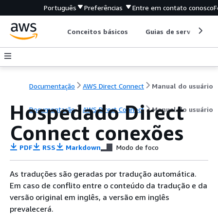
Português
Preferências
Entre em contato conosco
F
Conceitos básicos
Guias de serviço
Documentação
AWS Direct Connect
Manual do usuário
Hospedado Direct
Documentação
AWS Direct Connect
Manual do usuário
Connect conexões
PDF
RSS
Markdown
Modo de foco
As traduções são geradas por tradução automática.
Em caso de conflito entre o conteúdo da tradução e da
versão original em inglês, a versão em inglês
prevalecerá.