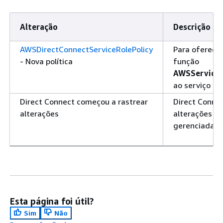
Alteração
Descrição
AWSDirectConnectServiceRolePolicy
Para oferece
- Nova política
função
AWSServiceR
ao serviço fo
Direct Connect começou a rastrear
Direct Conne
alterações
alterações em
gerenciadas.
Esta página foi útil?
Sim
Não