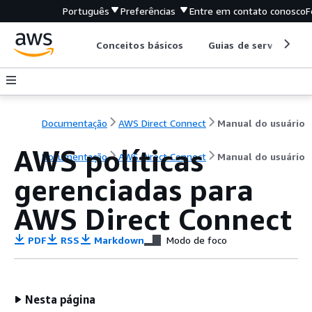
Português
Preferências
Entre em contato conosco
F
Conceitos básicos
Guias de serviço
Documentação
AWS Direct Connect
Manual do usuário
AWS políticas
Documentação
AWS Direct Connect
Manual do usuário
gerenciadas para
AWS Direct Connect
PDF
RSS
Markdown
Modo de foco
Nesta página