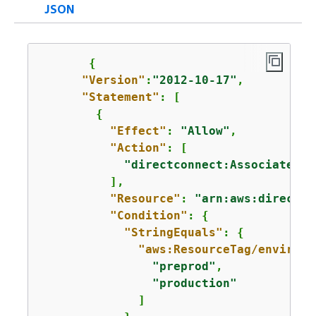
JSON
{
"Version"
:
"2012-10-17"
,

"Statement"
: [

{
"Effect"
: 
"Allow"
,

"Action"
: [

"directconnect:AssociateVir
          ],

"Resource"
: 
"arn:aws:directco
"Condition"
: 
{
"StringEquals"
: 
{
"aws:ResourceTag/environm
"preprod"
,

"production"
              ]
