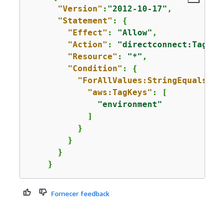
"Version"
:
"2012-10-17"
,

"Statement"
: 
{
"Effect"
: 
"Allow"
,

"Action"
: 
"directconnect:TagRes
"Resource"
: 
"*"
,

"Condition"
: 
{
"ForAllValues:StringEquals"
: 
"aws:TagKeys"
: [

"environment"
            ]

          }

        }

      }

    }
Fornecer feedback