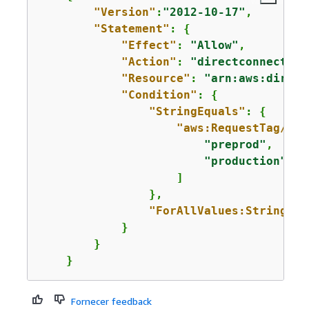
"Version"
:
"2012-10-17"
,

"Statement"
: 
{
"Effect"
: 
"Allow"
,

"Action"
: 
"directconnect:Ta
"Resource"
: 
"arn:aws:direct
"Condition"
: 
{
"StringEquals"
: 
{
"aws:RequestTag/env
"preprod"
,

"production"
                    ]

                },

"ForAllValues:StringEqu
            }

        }

    }
Fornecer feedback