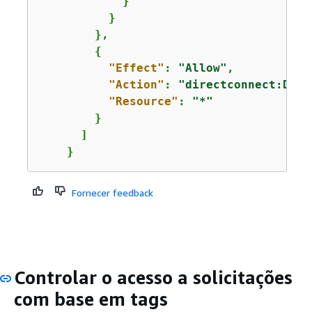
            }

          }

        },

{
"Effect"
: 
"Allow"
,

"Action"
: 
"directconnect:Desc
"Resource"
: 
"*"
        }

      ]

    }
Fornecer feedback
Controlar o acesso a solicitações
com base em tags