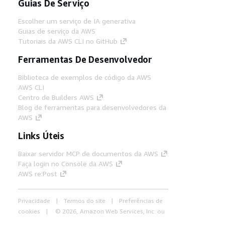
Guias De Serviço
Escolher um serviço de IA generativa
Guias de serviço da AWS
Tutoriais da AWS CLI no GitHub
Ferramentas De Desenvolvedor
Biblioteca de exemplos de código da AWS
AWS CLI
Centro de Builders AWS
Blog de ferramentas para desenvolvedores da
AWS
Links Úteis
Baixar servidor MCP de documentos da AWS
Faça login no Console da AWS
AWS re:Post
Privacidade
Termos do site
Preferências de
cookies
© 2026, Amazon Web Services, Inc. ou
suas afiliadas. Todos os direitos reservados.