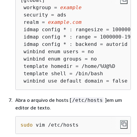
[global]

 workgroup = 
example
 security = ads

 realm = 
example.com
 idmap config * : rangesize = 1000000

 idmap config * : range = 1000000-19999
 idmap config * : backend = autorid

 winbind enum users = no

 winbind enum groups = no

 template homedir = /home/%U@%D

 template shell = /bin/bash

 winbind use default domain = false
Abra o arquivo de hosts [
]em um
/etc/hosts
editor de texto.
sudo
 vim /etc/hosts