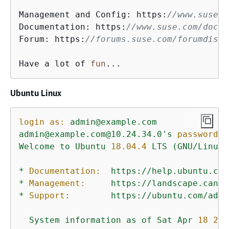
Management and Config: https:
//www.suse.c
Documentation: https:
//www.suse.com/docum
Forum: https:
//forums.suse.com/forumdispl
Have a lot of 
fun
...
Ubuntu Linux
login as:
admin@example.com
admin@example.com@10.24.34.0's
password:
Welcome
to
Ubuntu
18.04
.4
LTS
(GNU/Linux
*
Documentation:
https://help.ubuntu.com
*
Management:
https://landscape.canon
*
Support:
https://ubuntu.com/adva
System
information
as
of
Sat
Apr
18
22
: