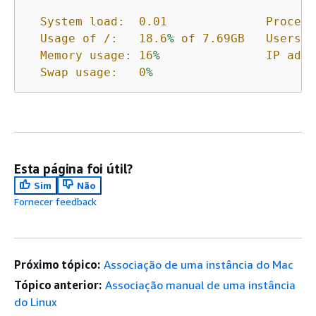
System load:  0.01              Process
Usage of /:
18.6
%
of 7.69GB   Users l
Memory usage:
16
%
IP addr
Swap usage:
0
%
Esta página foi útil?
Sim
Não
Fornecer feedback
Próximo tópico:
Associação de uma instância do Mac
Tópico anterior:
Associação manual de uma instância
do Linux