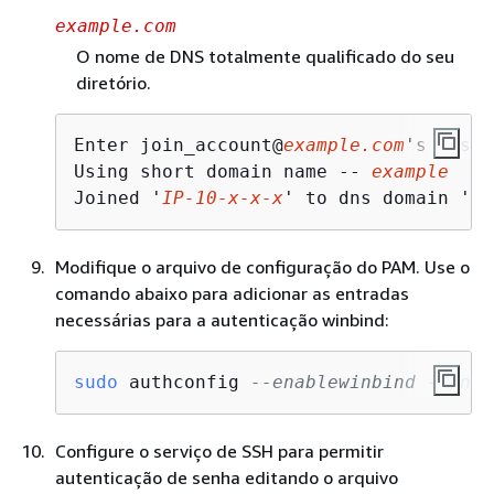
example.com
O nome de DNS totalmente qualificado do seu
diretório.
Enter join_account@
example.com
's passw
Using short domain name -- 
example
Joined '
IP-10-x-x-x
' to dns domain '
ex
Modifique o arquivo de configuração do PAM. Use o
comando abaixo para adicionar as entradas
necessárias para a autenticação winbind:
sudo
 authconfig 
--enablewinbind --enab
Configure o serviço de SSH para permitir
autenticação de senha editando o arquivo