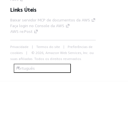
Links Úteis
Baixar servidor MCP de documentos da AWS
Faça login no Console da AWS
AWS re:Post
Privacidade
Termos do site
Preferências de
cookies
© 2026, Amazon Web Services, Inc. ou
suas afiliadas. Todos os direitos reservados.
Português