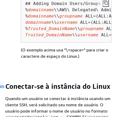
## Adding Domain Users/Groups.

%
domainname
\\AWS\ Delegated\ Admini
%
domainname
\\
groupname
domainname
\\
username
 ALL=(ALL:ALL) 
%
Trusted_DomainName
\\
groupname
Trusted_DomainName
\\
username
 ALL=(A
(O exemplo acima usa "\<space>" para criar o
caractere de espaço do Linux.)
Conectar-se à instância do Linux
Quando um usuário se conectar à instância usando um
cliente SSH, será solicitado seu nome de usuário. O
usuário pode informar o nome de usuário no formato