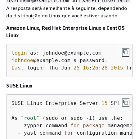
ou
.
username@example.com
EXAMPLE\username
A resposta será semelhante à seguinte, dependendo
da distribuição do Linux que você estiver usando:
Amazon Linux, Red Hat Enterprise Linux e CentOS
Linux
login
johndoe
Last
 login: Thu Jun 
25
16
:
26
:
28
2015
 from
SUSE Linux
SUSE Linux Enterprise Server 
15
 SP1 x86_6
As 
"root"
 (sudo or sudo -i) use the:

  - zypper command 
for
package
 management

  - yast command 
for
 configuration manage