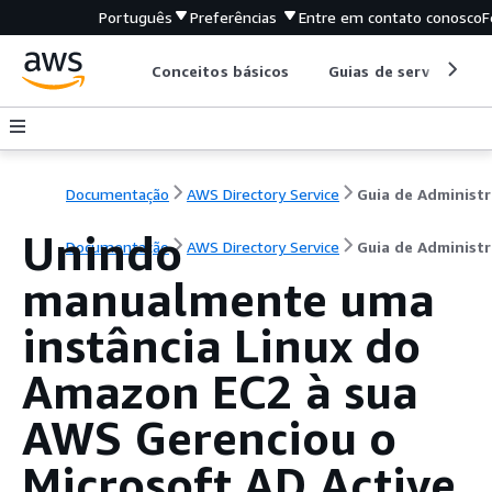
Português
Preferências
Entre em contato conosco
F
Conceitos básicos
Guias de serviço
Documentação
AWS Directory Service
G
Unindo
Documentação
AWS Directory Service
Guia de Administ
manualmente uma
instância Linux do
Amazon EC2 à sua
AWS Gerenciou o
Microsoft AD Active