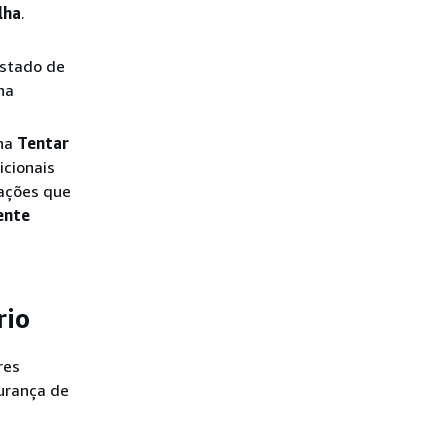
lha
.
estado de
ha
lha
Tentar
icionais
zações que
ente
rio
res
gurança de