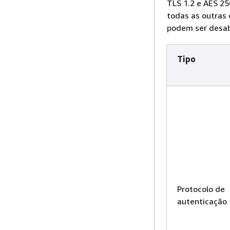
TLS 1.2 e AES 2
todas as outras 
podem ser desab
Tipo
Protocolo de
autenticação