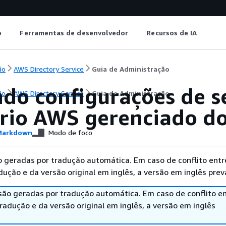
o
Ferramentas de desenvolvedor
Recursos de IA
ão
AWS Directory Service
Guia de Administração
ndo configurações de 
ão
AWS Directory Service
Guia de Administração
ório AWS gerenciado d
arkdown
Modo de foco
 geradas por tradução automática. Em caso de conflito entr
ução e da versão original em inglês, a versão em inglês prev
são geradas por tradução automática. Em caso de conflito en
adução e da versão original em inglês, a versão em inglês