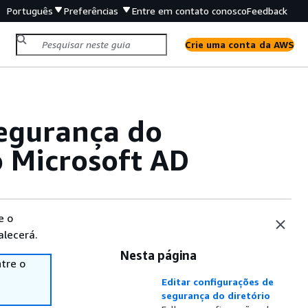
Português
Preferências
Entre em contato conosco
Feedback
Crie uma conta da AWS
segurança do
o Microsoft AD
e o
alecerá.
Nesta página
tre o
Editar configurações de
segurança do diretório