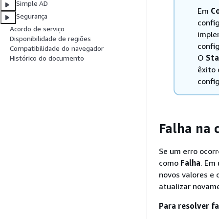
Simple AD
Em
Co
Segurança
confi
Acordo de serviço
imple
Disponibilidade de regiões
confi
Compatibilidade do navegador
O
Sta
Histórico do documento
êxito
confi
Falha na 
Se um erro ocorr
como
Falha
. Em 
novos valores e
atualizar novame
Para resolver f