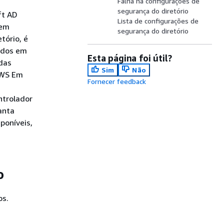
Falha na configurações de
segurança do diretório
ft AD
Lista de configurações de
sem
segurança do diretório
tório, é
sados em
Esta página foi útil?
adas
Sim
Não
 AWS Em
Fornecer feedback
ntrolador
anta
poníveis,
o
os.