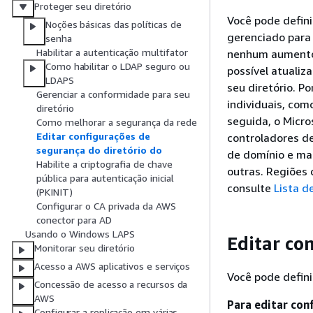
Proteger seu diretório
Você pode defini
Noções básicas das políticas de
gerenciado para
senha
Habilitar a autenticação multifator
nenhum aumento n
Como habilitar o LDAP seguro ou
possível atualiz
LDAPS
seu diretório. P
Gerenciar a conformidade para seu
individuais, com
diretório
seguida, o Micr
Como melhorar a segurança da rede
Editar configurações de
controladores de
segurança do diretório do
de domínio e ma
Habilite a criptografia de chave
outras. Regiões 
pública para autenticação inicial
consulte
Lista d
(PKINIT)
Configurar o CA privada da AWS
conector para AD
Usando o Windows LAPS
Editar co
Monitorar seu diretório
Acesso a AWS aplicativos e serviços
Você pode defini
Concessão de acesso a recursos da
AWS
Para editar con
Configurar a replicação em várias