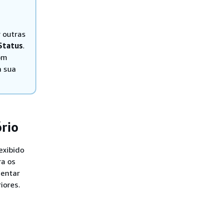
r outras
Status
.
om
a sua
rio
exibido
ra os
tentar
iores.