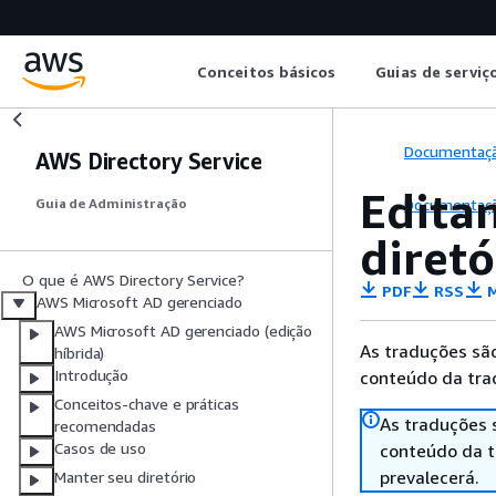
Conceitos básicos
Guias de serviç
Documentaç
AWS Directory Service
Edita
Documentaç
Guia de Administração
diret
O que é AWS Directory Service?
PDF
RSS
M
AWS Microsoft AD gerenciado
AWS Microsoft AD gerenciado (edição
As traduções são
híbrida)
Introdução
conteúdo da trad
Conceitos-chave e práticas
As traduções 
recomendadas
Casos de uso
conteúdo da tr
prevalecerá.
Manter seu diretório