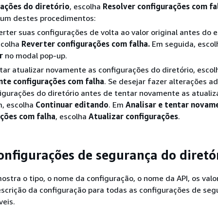
ações do diretório
, escolha
Resolver configurações com fa
a um destes procedimentos:
erter suas configurações de volta ao valor original antes do 
scolha
Reverter configurações com falha.
Em seguida, escol
r
no modal pop-up.
tar atualizar novamente as configurações do diretório, esco
te configurações com falha
. Se desejar fazer alterações ad
igurações do diretório antes de tentar novamente as atuali
m, escolha
Continuar editando
. Em
Analisar e tentar novam
ações com falha
, escolha
Atualizar configurações
.
configurações de segurança do diretó
 mostra o tipo, o nome da configuração, o nome da API, os valo
escrição da configuração para todas as configurações de se
veis.