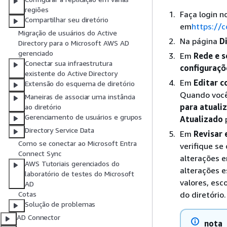
regiões
Faça login 
Compartilhar seu diretório
em
https://
Migração de usuários do Active
Na página
D
Directory para o Microsoft AWS AD
gerenciado
Em
Rede e 
Conectar sua infraestrutura
configuraçõ
existente do Active Directory
Em
Editar c
Extensão do esquema de diretório
Quando você
Maneiras de associar uma instância
para atuali
ao diretório
Gerenciamento de usuários e grupos
Atualizado
Directory Service Data
Em
Revisar 
Como se conectar ao Microsoft Entra
verifique se
Connect Sync
alterações 
AWS Tutoriais gerenciados do
alterações e
laboratório de testes do Microsoft
valores, esc
AD
do diretório.
Cotas
Solução de problemas
AD Connector
nota