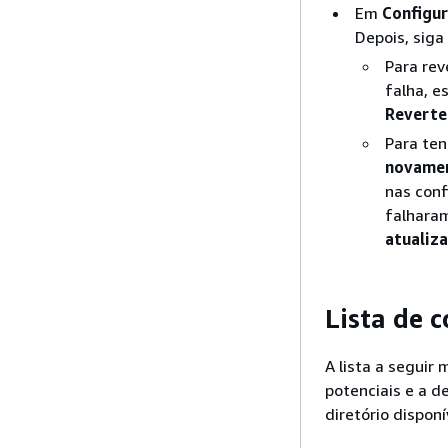
Em
Configur
Depois, sig
Para rev
falha, e
Reverte
Para ten
novamen
nas conf
falhara
atualiz
Lista de 
A lista a seguir
potenciais e a d
diretório disponí