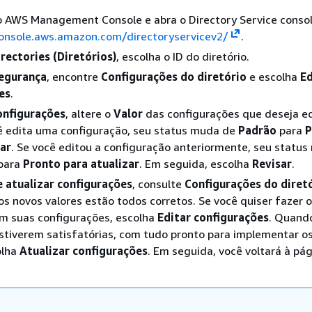
no AWS Management Console e abra o Directory Service conso
console.aws.amazon.com/directoryservicev2/
.
irectories (Diretórios)
, escolha o ID do diretório.
segurança
, encontre
Configurações do diretório
e escolha
Ed
es
.
onfigurações
, altere o
Valor
das configurações que deseja ed
 edita uma configuração, seu status muda de
Padrão
para
P
zar
. Se você editou a configuração anteriormente, seu statu
para
Pronto para atualizar
. Em seguida, escolha
Revisar
.
e atualizar configurações
, consulte
Configurações do diret
 os novos valores estão todos corretos. Se você quiser fazer 
em suas configurações, escolha
Editar configurações
. Quand
stiverem satisfatórias, com tudo pronto para implementar o
olha
Atualizar configurações
. Em seguida, você voltará à pág