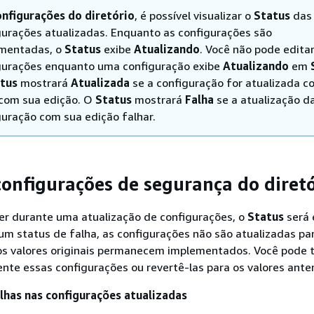
nfigurações do diretório
, é possível visualizar o
Status
das
gurações atualizadas. Enquanto as configurações são
mentadas, o
Status
exibe
Atualizando
. Você não pode edita
gurações enquanto uma configuração exibe
Atualizando
em
tus
mostrará
Atualizada
se a configuração for atualizada c
 com sua edição. O
Status
mostrará
Falha
se a atualização d
guração com sua edição falhar.
configurações de segurança do diretó
er durante uma atualização de configurações, o
Status
será 
um status de falha, as configurações não são atualizadas pa
 os valores originais permanecem implementados. Você pode 
nte essas configurações ou revertê-las para os valores anter
alhas nas configurações atualizadas