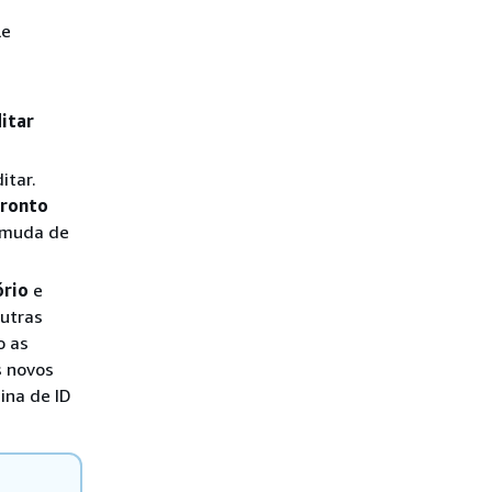
le
itar
itar.
ronto
s muda de
ório
e
outras
o as
s novos
ina de ID