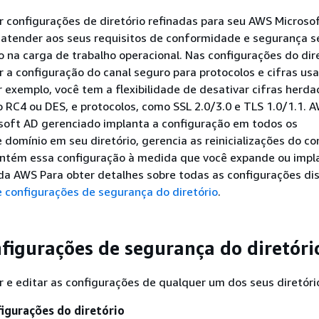
r configurações de diretório refinadas para seu AWS Microso
 atender aos seus requisitos de conformidade e segurança 
a carga de trabalho operacional. Nas configurações do dire
ar a configuração do canal seguro para protocolos e cifras u
or exemplo, você tem a flexibilidade de desativar cifras herd
o RC4 ou DES, e protocolos, como SSL 2.0/3.0 e TLS 1.0/1.1.
osoft AD gerenciado implanta a configuração em todos os
 domínio em seu diretório, gerencia as reinicializações do co
ntém essa configuração à medida que você expande ou impl
da AWS Para obter detalhes sobre todas as configurações dis
e configurações de segurança do diretório
.
nfigurações de segurança do diretóri
r e editar as configurações de qualquer um dos seus diretóri
figurações do diretório