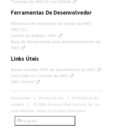
Tutoriais da AWS CLI no GitHub
Ferramentas De Desenvolvedor
Biblioteca de exemplos de código da AWS
AWS CLI
Centro de Builders AWS
Blog de ferramentas para desenvolvedores da
AWS
Links Úteis
Baixar servidor MCP de documentos da AWS
Faça login no Console da AWS
AWS re:Post
Privacidade
Termos do site
Preferências de
cookies
© 2026, Amazon Web Services, Inc. ou
suas afiliadas. Todos os direitos reservados.
Português