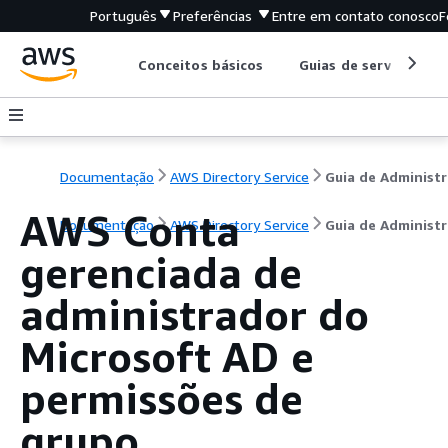
Português
Preferências
Entre em contato conosco
F
Conceitos básicos
Guias de serviço
Documentação
AWS Directory Service
G
AWS Conta
Documentação
AWS Directory Service
Guia de Administ
gerenciada de
administrador do
Microsoft AD e
permissões de
grupo